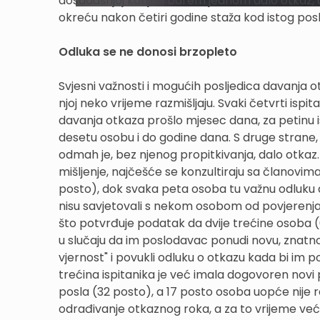
dosadašnjoj karijeri barem jednom dalo otkaz, a
okreću nakon četiri godine staža kod istog pos
Odluka se ne donosi brzopleto
Svjesni važnosti i mogućih posljedica davanja ot
njoj neko vrijeme razmišljaju. Svaki četvrti isp
davanja otkaza prošlo mjesec dana, za petinu is
desetu osobu i do godine dana. S druge strane, 
odmah je, bez njenog propitkivanja, dalo otkaz.
mišljenje, najčešće se konzultiraju sa članovima
posto), dok svaka peta osoba tu važnu odluku 
nisu savjetovali s nekom osobom od povjerenja.
što potvrđuje podatak da dvije trećine osoba (6
u slučaju da im poslodavac ponudi novu, znatno v
vjernost" i povukli odluku o otkazu kada bi im
trećina ispitanika je već imala dogovoren novi 
posla (32 posto), a 17 posto osoba uopće nije r
odrađivanje otkaznog roka, a za to vrijeme ve