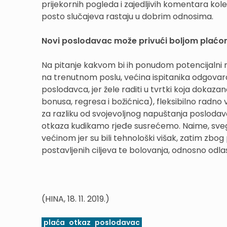
prijekornih pogleda i zajedljivih komentara ko
posto slučajeva rastaju u dobrim odnosima.
Novi poslodavac može privući boljom plaćo
Na pitanje kakvom bi ih ponudom potencijalni 
na trenutnom poslu, većina ispitanika odgovara
poslodavca, jer žele raditi u tvrtki koja dokazan
bonusa, regresa i božićnica), fleksibilno radno vr
za razliku od svojevoljnog napuštanja poslodavc
otkaza kudikamo rjeđe susrećemo. Naime, svega 
većinom jer su bili tehnološki višak, zatim zbog
postavljenih ciljeva te bolovanja, odnosno odla
(HINA, 18. 11. 2019.)
plaća
otkaz
poslodavac