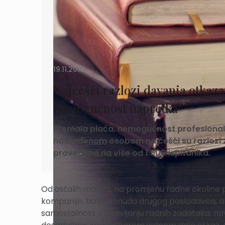
19.11.2019.
Najčešći razlozi davanja otkaza 
nemogućnost napretka
Premala plaća, nemogućnost profesionalno
nadređenom osobom najčešći su razlozi z
provedeno na više od 1.600 ispitanika.
Od ostalih motiva, na promjenu radne okoline 
kompanije, bolja ponuda drugog poslodavca, al
samostalnost u obavljanju radnih zadataka, nav