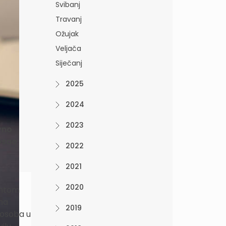
Svibanj
Travanj
Ožujak
Veljača
Siječanj
2025
2024
2023
vno
osao
2022
2021
2020
entom
na
2019
 osoba u