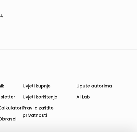
u,
ik
Uvjeti kupnje
Upute autorima
sletter
Uvjeti korištenja
AI Lab
Kalkulatori
Pravila zaštite
privatnosti
Obrasci