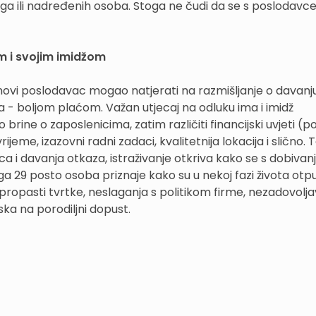
lega ili nadređenih osoba. Stoga ne čudi da se s poslodavc
m i svojim imidžom
novi poslodavac mogao natjerati na razmišljanje o davanj
 - boljom plaćom. Važan utjecaj na odluku ima i imidž
o brine o zaposlenicima, zatim različiti financijski uvjeti (p
ijeme, izazovni radni zadaci, kvalitetnija lokacija i slično.
a i davanja otkaza, istraživanje otkriva kako se s dobiva
29 posto osoba priznaje kako su u nekoj fazi života otpu
 propasti tvrtke, neslaganja s politikom firme, nezadovolj
ska na porodiljni dopust.