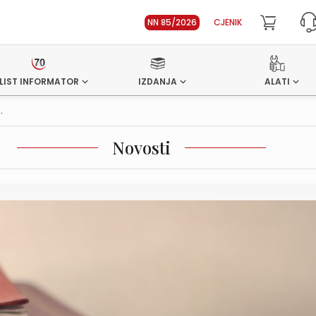
NN 85/2026
CJENIK
LIST INFORMATOR
IZDANJA
ALATI
.
Novosti