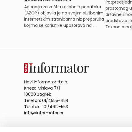
Potpredsjedni
Agencija za zaštitu osobnih podataka
prostornog ur
(AZOP) objavila je na svojim službenim
državne imov
internetskim stranicama niz preporuka
predstavio j
kojima se korisnike upozorava na ...
Zakona o naj
Novi informator d.o.o.
Kneza Mislava 7/1
10000 Zagreb
Telefon: 01/4555-454
Telefaks: 01/4612-553
info@informator.hr
PRATITE NAS: