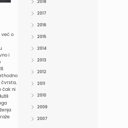
ilu
2018
2017
2016
, već o
2015
u
2014
vno i
2013
e
28
2012
rethodno
 čvrsta,
2011
 čak ni
2010
žili
vega
2009
aženja
traže
2007