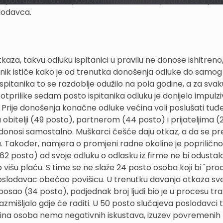
 potrazi za novim poslovnim izazovima ispitanici se u prav
lodavca.
kaza, takvu odluku ispitanici u pravilu ne donose ishitreno
itanik ističe kako je od trenutka donošenja odluke do samog
pitanika to se razdoblje odužilo na pola godine, a za svak
otprilike sedam posto ispitanika odluku je donijelo impulzi
 Prije donošenja konačne odluke većina voli poslušati tuđ
 obitelji (49 posto), partnerom (44 posto) i prijateljima (
donosi samostalno. Muškarci češće daju otkaz, a da se p
 Također, namjera o promjeni radne okoline je poprilično
2 posto) od svoje odluku o odlasku iz firme ne bi odustalo
išu plaću. S time se ne slaže 24 posto osoba koji bi "produ
 poslodavac obećao povišicu. U trenutku davanja otkaza s
posao (34 posto), podjednak broj ljudi bio je u procesu tr
azmišljalo gdje će raditi. U 50 posto slučajeva poslodavci 
ćina osoba nema negativnih iskustava, izuzev povremenih