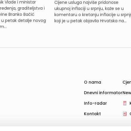
k Vlade i ministar
Cijene usluga najviše pridonose
eđenja, graditeljstva i
ukupnoj inflaciji u srpnju, kaže se u
ine Branko Bačić
komentaru o kretanju inflacije u srpnj
e u petak detalje novog
koji je u petak objavila Hrvatska na...
m...
O nama
Cjen
Dnevni informator
New
Info-radar
Kontakt