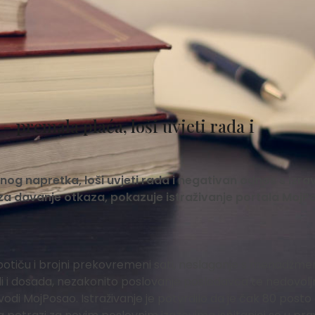
- premala plaća, loši uvjeti rada i
g napretka, loši uvjeti rada i negativan odnos s izra
a davanje otkaza, pokazuje istraživanje portala MojP
potiču i brojni prekovremeni sati, neslaganje s menadžm
i i dosada, nezakonito poslovanje poslodavca te nedovolj
odi MojPosao. Istraživanje je potvrdilo da je čak 80 posto