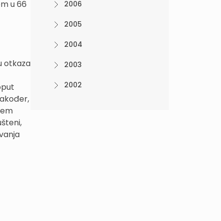
em u 66
2006
2005
2004
u otkaza
2003
2002
oput
 Također,
njem
šteni,
avanja