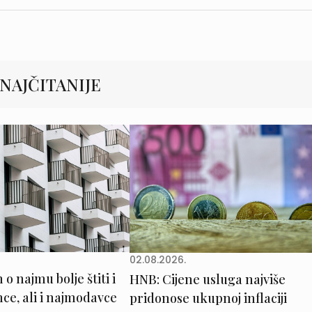
NAJČITANIJE
02.08.2026.
o najmu bolje štiti i
HNB: Cijene usluga najviše
e, ali i najmodavce
pridonose ukupnoj inflaciji