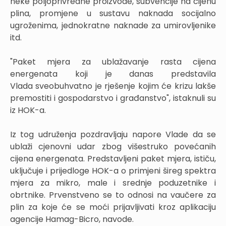
neke poljoprivredne proizvode, subvencije na cijenu
plina, promjene u sustavu naknada socijalno
ugroženima, jednokratne naknade za umirovljenike
itd.
"Paket mjera za ublažavanje rasta cijena
energenata koji je danas predstavila
Vlada sveobuhvatno je rješenje kojim će krizu lakše
premostiti i gospodarstvo i građanstvo", istaknuli su
iz HOK-a.
Iz tog udruženja pozdravljaju napore Vlade da se
ublaži cjenovni udar zbog višestruko povećanih
cijena energenata. Predstavljeni paket mjera, ističu,
uključuje i prijedloge HOK-a o primjeni šireg spektra
mjera za mikro, male i srednje poduzetnike i
obrtnike. Prvenstveno se to odnosi na vaučere za
plin za koje će se moći prijavljivati kroz aplikaciju
agencije Hamag-Bicro, navode.