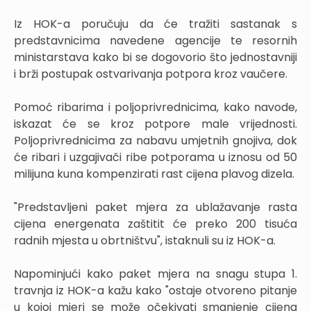
Iz HOK-a poručuju da će tražiti sastanak s
predstavnicima navedene agencije te resornih
ministarstava kako bi se dogovorio što jednostavniji
i brži postupak ostvarivanja potpora kroz vaučere.
Pomoć ribarima i poljoprivrednicima, kako navode,
iskazat će se kroz potpore male vrijednosti.
Poljoprivrednicima za nabavu umjetnih gnojiva, dok
će ribari i uzgajivači ribe potporama u iznosu od 50
milijuna kuna kompenzirati rast cijena plavog dizela.
"Predstavljeni paket mjera za ublažavanje rasta
cijena energenata zaštitit će preko 200 tisuća
radnih mjesta u obrtništvu", istaknuli su iz HOK-a.
Napominjući kako paket mjera na snagu stupa 1.
travnja iz HOK-a kažu kako "ostaje otvoreno pitanje
u kojoj mjeri se može očekivati smanjenje cijena