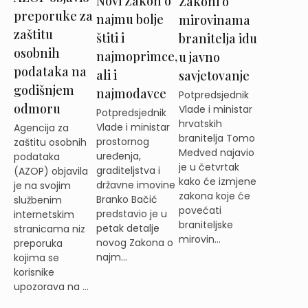
Novi Zakon o
Zakoni o
preporuke za
najmu bolje
mirovinama
zaštitu
štiti i
branitelja idu
osobnih
najmoprimce,
u javno
podataka na
ali i
savjetovanje
godišnjem
najmodavce
Potpredsjednik
odmoru
Vlade i ministar
Potpredsjednik
hrvatskih
Vlade i ministar
Agencija za
branitelja Tomo
prostornog
zaštitu osobnih
Medved najavio
uređenja,
podataka
je u četvrtak
graditeljstva i
(AZOP) objavila
kako će izmjene
državne imovine
je na svojim
zakona koje će
Branko Bačić
službenim
povećati
predstavio je u
internetskim
braniteljske
petak detalje
stranicama niz
mirovin...
novog Zakona o
preporuka
najm...
kojima se
korisnike
upozorava na ...