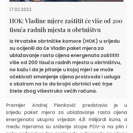
17.02.2022.
HOK: Vladine mjere zaštitit će više od 200
tisuća radnih mjesta u obrtništvu
Iz Hrvatske obrtničke komore (HOK) u srijedu
su ocijenili da će Vladin paket mjera za
ublažavanje rasta cijena energenata zaštititi
više od 200 tisuća radnih mjesta u obrtništvu,
no kažu i da je pitanje u kojoj mjeri se može
očekivati smanjenje cijena proizvoda i usluga
s obzirom na to da brojni obrtnici već trpe
štete zbog višestruko većih računa.
Premijer Andrej Plenković predstavio je u
srijedu paket mjera za ublažavanje rasta cijena
energenata ukupno vrijedan 4,8 milijardi kuna, a
među mjerama su sniženje stope PDV-a na plin i