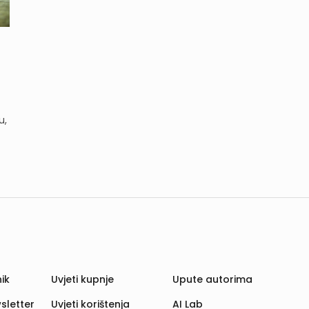
u,
ik
Uvjeti kupnje
Upute autorima
sletter
Uvjeti korištenja
AI Lab