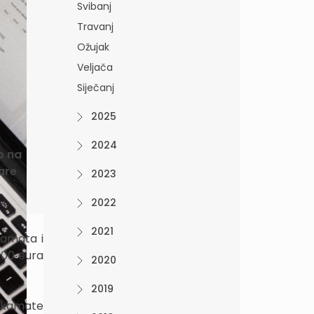
Svibanj
Travanj
Ožujak
Veljača
Siječanj
2025
2024
o na
are
2023
2022
2021
kamata i
000 eura
2020
2019
e kamate