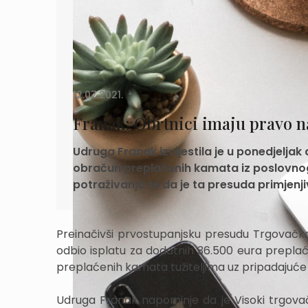
12.07.2021.
Franak: Obrtnici imaju pravo 
Udruga Franak izvijestila je u ponedjeljak
obračun preplaćenih kamata iz poslovnog
potraživanja te da je ta presuda primjenji
Preinačivši prvostupanjsku presudu Trgovačkog
odbio isplatu za dodatnih 36.500 eura prepla
preplaćenih kamata tužiteljima uz pripadajuć
Udruga Franak napominje da je Visoki trgova