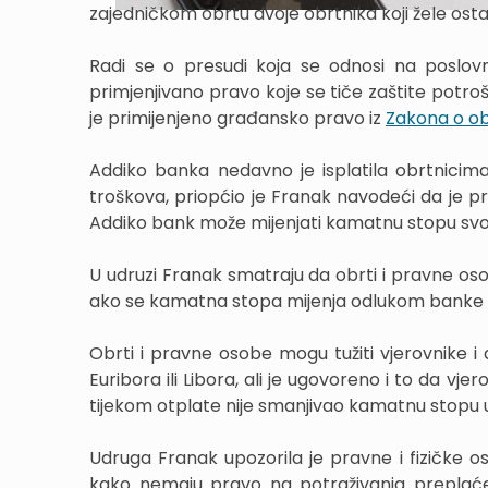
zajedničkom obrtu dvoje obrtnika koji žele osta
Radi se o presudi koja se odnosi na poslovn
primjenjivano pravo koje se tiče zaštite potroš
je primijenjeno građansko pravo iz
Zakona o o
Addiko banka nedavno je isplatila obrtnicim
troškova, priopćio je Franak navodeći da je
Addiko bank može mijenjati kamatnu stopu sv
U udruzi Franak smatraju da obrti i pravne osob
ako se kamatna stopa mijenja odlukom banke i
Obrti i pravne osobe mogu tužiti vjerovnike 
Euribora ili Libora, ali je ugovoreno i to da v
tijekom otplate nije smanjivao kamatnu stopu u
Udruga Franak upozorila je pravne i fizičke o
kako nemaju pravo na potraživanja preplaće