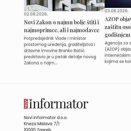
03.08.2026.
02.08.2026.
AZOP obja
Novi Zakon o najmu bolje štiti i
zaštitu os
najmoprimce, ali i najmodavce
godišnjem
Potpredsjednik Vlade i ministar
Agencija za 
prostornog uređenja, graditeljstva i
(AZOP) objav
državne imovine Branko Bačić
internetskim
predstavio je u petak detalje novog
kojima se kor
Zakona o najm...
Novi informator d.o.o.
Kneza Mislava 7/1
10000 Zagreb