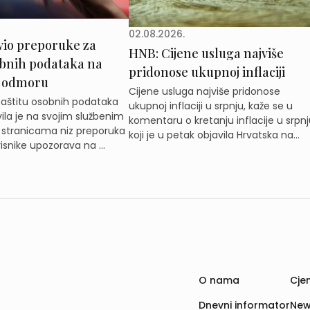
02.08.2026.
vio preporuke za
HNB: Cijene usluga najviše
obnih podataka na
pridonose ukupnoj inflaciji
 odmoru
Cijene usluga najviše pridonose
zaštitu osobnih podataka
ukupnoj inflaciji u srpnju, kaže se u
ila je na svojim službenim
komentaru o kretanju inflacije u srpnj
 stranicama niz preporuka
koji je u petak objavila Hrvatska na...
isnike upozorava na ...
O nama
Cjen
Dnevni informator
New