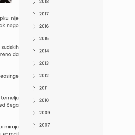
2018
2017
pku nije
nak nego
2016
2015
 sudskih
2014
oreno da
2013
 leasinge
2012
2011
 temelju
2010
jed čega
2009
2007
ormiraju
a e-mail