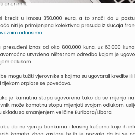
ti anonimni.
i kredit u iznosu 350.000 eura, a to znači da u postu
ača niti je primijenjena kolektivna presuda iz slučaja fra
bveznim odnosima
.
a presuđeni iznos od oko 800.000 kuna, uz 63.000 kuna
 pravomoćno utvrđena ništetnom odredba kojom je ugov
ojom odlukom.
e mogu tužiti vjerovnike s kojima su ugovarali kredite ili
 tijekom otplate se povećava.
i ako je kamatna stopa ugovorena tako da se mijenja na
jerovnik može kamatnu stopu mijenjati svojom odlukom, usli
 skladu sa smanjenjem veličine Euribora/Libora.
sobe da ne vjeruju bankama i leasing kućama koje ih inf
nih kamata zbog zastare te ih je pozvala da joj se n