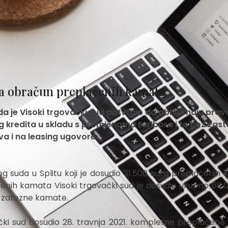
na obračun preplaćenih kamata
 da je Visoki trgovački sud potvrdio da obrti imaju prav
 kredita u skladu s promjenama Euribora i to bez zast
va i na leasing ugovore.
 suda u Splitu koji je dosudio 31.500 eura preplaćenih 
ćenih kamata Visoki trgovački sud je dosudio ukupno 68.
e zatezne kamate.
čki sud dosudio 28. travnja 2021. kompletne preplaćen