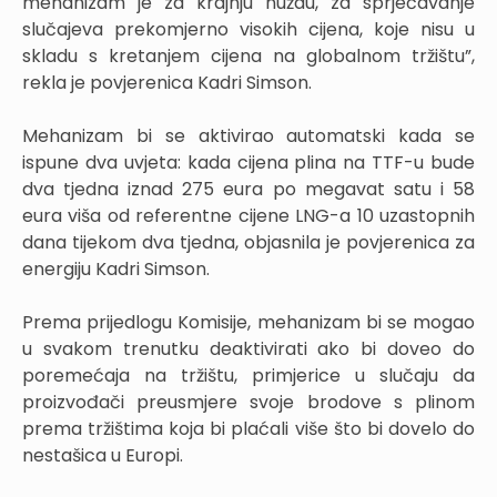
mehanizam je za krajnju nuždu, za sprječavanje
slučajeva prekomjerno visokih cijena, koje nisu u
skladu s kretanjem cijena na globalnom tržištu”,
rekla je povjerenica Kadri Simson.
Mehanizam bi se aktivirao automatski kada se
ispune dva uvjeta: kada cijena plina na TTF-u bude
dva tjedna iznad 275 eura po megavat satu i 58
eura viša od referentne cijene LNG-a 10 uzastopnih
dana tijekom dva tjedna, objasnila je povjerenica za
energiju Kadri Simson.
Prema prijedlogu Komisije, mehanizam bi se mogao
u svakom trenutku deaktivirati ako bi doveo do
poremećaja na tržištu, primjerice u slučaju da
proizvođači preusmjere svoje brodove s plinom
prema tržištima koja bi plaćali više što bi dovelo do
nestašica u Europi.