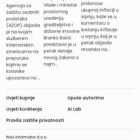
pridonose
Vlade i ministar
Agencija za
ukupnoj inflaciji u
prostornog
zaštitu osobnih
srpnju, kaže se u
uređenja,
podataka
komentaru o
graditeljstva i
(AZOP) objavila
kretanju inflacije
državne imovine
je na svojim
u srpnju, koji je u
Branko Bačić
službenim
petak objavila
predstavio je u
internetskim
Hrvatska na...
petak detalje
stranicama niz
novog Zakona o
preporuka
najm...
kojima se
korisnike
upozorava na ...
Uvjeti kupnje
Upute autorima
Uvjeti korištenja
AI Lab
Pravila zaštite privatnosti
Novi informator d.o.o.