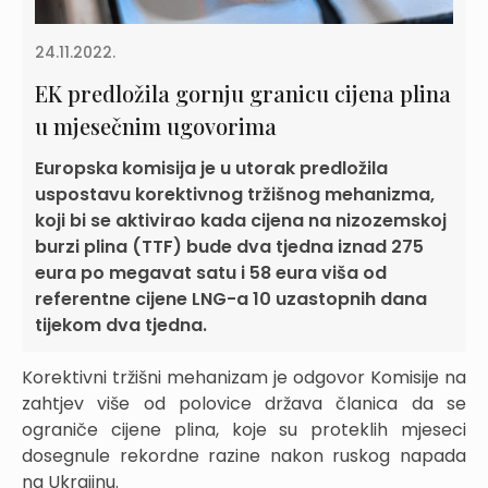
24.11.2022.
EK predložila gornju granicu cijena plina
u mjesečnim ugovorima
Europska komisija je u utorak predložila
uspostavu korektivnog tržišnog mehanizma,
koji bi se aktivirao kada cijena na nizozemskoj
burzi plina (TTF) bude dva tjedna iznad 275
eura po megavat satu i 58 eura viša od
referentne cijene LNG-a 10 uzastopnih dana
tijekom dva tjedna.
Korektivni tržišni mehanizam je odgovor Komisije na
zahtjev više od polovice država članica da se
ograniče cijene plina, koje su proteklih mjeseci
dosegnule rekordne razine nakon ruskog napada
na Ukrajinu.