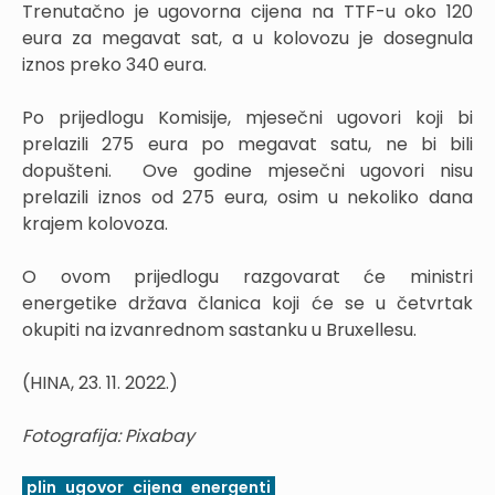
Trenutačno je ugovorna cijena na TTF-u oko 120
eura za megavat sat, a u kolovozu je dosegnula
iznos preko 340 eura.
Po prijedlogu Komisije, mjesečni ugovori koji bi
prelazili 275 eura po megavat satu, ne bi bili
dopušteni. Ove godine mjesečni ugovori nisu
prelazili iznos od 275 eura, osim u nekoliko dana
krajem kolovoza.
O ovom prijedlogu razgovarat će ministri
energetike država članica koji će se u četvrtak
okupiti na izvanrednom sastanku u Bruxellesu.
(HINA, 23. 11. 2022.)
Fotografija: Pixabay
plin
ugovor
cijena
energenti