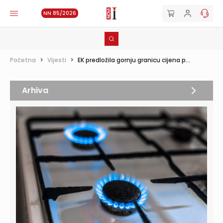
NN 85/2026
Početna
>
Vijesti
>
EK predložila gornju granicu cijena p...
Arhiva