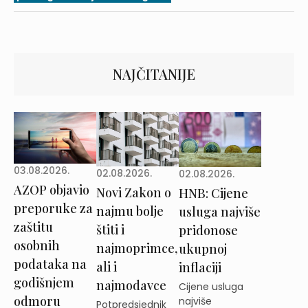
NAJČITANIJE
03.08.2026.
02.08.2026.
02.08.2026.
AZOP objavio
Novi Zakon o
HNB: Cijene
preporuke za
najmu bolje
usluga najviše
zaštitu
štiti i
pridonose
osobnih
najmoprimce,
ukupnoj
podataka na
ali i
inflaciji
godišnjem
najmodavce
Cijene usluga
odmoru
najviše
Potpredsjednik