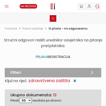
NN 85/2026
Početna
>
Pravni sadržaji
>
Vi pitate - mi odgovaramo
Stručni odgovori naših urednika-savjetnika na pitanja
pretplatnika.
PRIJAVA
REGISTRACIJA
Filteri
zdravstvena zaštita
Ključna riječ:
❌
Ukupno dokumenata:
13
Prikaži
rezultata po stranici