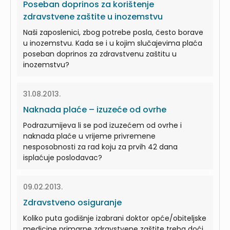
Poseban doprinos za korištenje
zdravstvene zaštite u inozemstvu
Naši zaposlenici, zbog potrebe posla, često borave
u inozemstvu. Kada se i u kojim slučajevima plaća
poseban doprinos za zdravstvenu zaštitu u
inozemstvu?
31.08.2013.
Naknada plaće – izuzeće od ovrhe
Podrazumijeva li se pod izuzećem od ovrhe i
naknada plaće u vrijeme privremene
nesposobnosti za rad koju za prvih 42 dana
isplaćuje poslodavac?
09.02.2013.
Zdravstveno osiguranje
Koliko puta godišnje izabrani doktor opće/obiteljske
medicine primarne zdravstvene zaštite treba doći