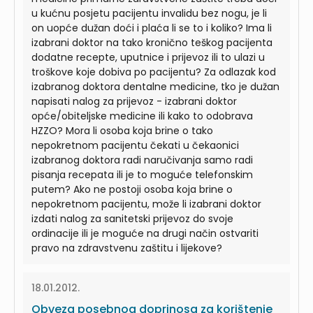
u kućnu posjetu pacijentu invalidu bez nogu, je li
on uopće dužan doći i plaća li se to i koliko? Ima li
izabrani doktor na tako kronično teškog pacijenta
dodatne recepte, uputnice i prijevoz ili to ulazi u
troškove koje dobiva po pacijentu? Za odlazak kod
izabranog doktora dentalne medicine, tko je dužan
napisati nalog za prijevoz - izabrani doktor
opće/obiteljske medicine ili kako to odobrava
HZZO? Mora li osoba koja brine o tako
nepokretnom pacijentu čekati u čekaonici
izabranog doktora radi naručivanja samo radi
pisanja recepata ili je to moguće telefonskim
putem? Ako ne postoji osoba koja brine o
nepokretnom pacijentu, može li izabrani doktor
izdati nalog za sanitetski prijevoz do svoje
ordinacije ili je moguće na drugi način ostvariti
pravo na zdravstvenu zaštitu i lijekove?
18.01.2012.
Obveza posebnog doprinosa za korištenje