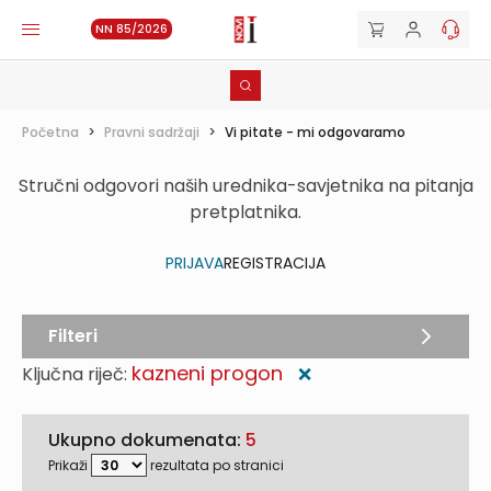
NN 85/2026
Početna
>
Pravni sadržaji
>
Vi pitate - mi odgovaramo
Stručni odgovori naših urednika-savjetnika na pitanja
pretplatnika.
PRIJAVA
REGISTRACIJA
Filteri
kazneni progon
Ključna riječ:
❌
Ukupno dokumenata:
5
Prikaži
rezultata po stranici