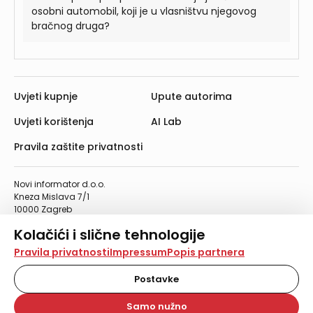
osobni automobil, koji je u vlasništvu njegovog
bračnog druga?
Uvjeti kupnje
Upute autorima
Uvjeti korištenja
AI Lab
Pravila zaštite privatnosti
Novi informator d.o.o.
Kneza Mislava 7/1
10000 Zagreb
Telefon: 01/4555-454
Kolačići i slične tehnologije
Telefaks: 01/4612-553
info@informator.hr
Na našoj web stranici koristimo kolačiće i slične
Pravila privatnosti
Impressum
Popis partnera
tehnologije za pohranu, čitanje i obradu informacija na
vašem uređaju. Time poboljšavamo korisničko iskustvo,
Postavke
PRATITE NAS:
analiziramo promet na stranici te prikazujemo sadržaje i
oglase koji vas zanimaju. Korisnički profili mogu se kreirati
Samo nužno