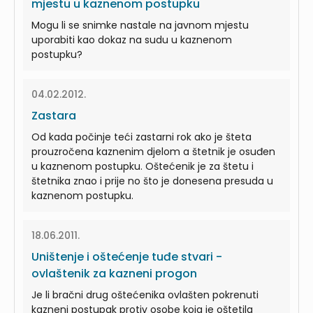
mjestu u kaznenom postupku
Mogu li se snimke nastale na javnom mjestu
uporabiti kao dokaz na sudu u kaznenom
postupku?
04.02.2012.
Zastara
Od kada počinje teći zastarni rok ako je šteta
prouzročena kaznenim djelom a štetnik je osuđen
u kaznenom postupku. Oštećenik je za štetu i
štetnika znao i prije no što je donesena presuda u
kaznenom postupku.
18.06.2011.
Uništenje i oštećenje tuđe stvari -
ovlaštenik za kazneni progon
Je li bračni drug oštećenika ovlašten pokrenuti
kazneni postupak protiv osobe koja je oštetila