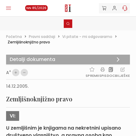
NN 85/2026
Početna
>
Pravni sadržaji
>
Vi pitate - mi odgovaramo
>
Zemljišnoknjižno pravo
Detalji dokumenta
A
A
SPREMI
ISPIS
DOC
BILJEŠKE
14.12.2005.
Zemljišnoknjižno pravo
VI:
U zemljišnim je knjigama na nekretnini upisano
društveno vlasništvo, a pravna osoba kao