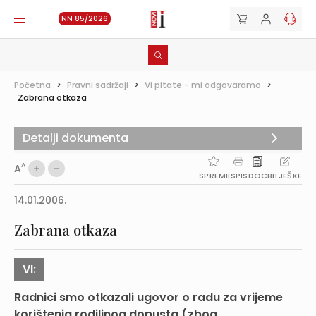
NN 85/2026
Početna
>
Pravni sadržaji
>
Vi pitate - mi odgovaramo
>
Zabrana otkaza
Detalji dokumenta
A
A
SPREMI
ISPIS
DOC
BILJEŠKE
14.01.2006.
Zabrana otkaza
VI:
Radnici smo otkazali ugovor o radu za vrijeme
korištenja rodiljnog dopusta (zbog