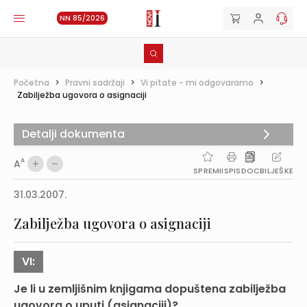
NN 85/2026
Početna
>
Pravni sadržaji
>
Vi pitate - mi odgovaramo
>
Zabilježba ugovora o asignaciji
Detalji dokumenta
A
A
SPREMI
ISPIS
DOC
BILJEŠKE
31.03.2007.
Zabilježba ugovora o asignaciji
VI:
Je li u zemljišnim knjigama dopuštena zabilježba
ugovora o uputi (asignaciji)?