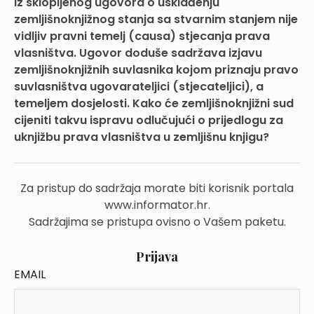
Iz sklopljenog ugovora o usklađenju
zemljišnoknjižnog stanja sa stvarnim stanjem nije
vidljiv pravni temelj (causa) stjecanja prava
vlasništva. Ugovor doduše sadržava izjavu
zemljišnoknjižnih suvlasnika kojom priznaju pravo
suvlasništva ugovarateljici (stjecateljici), a
temeljem dosjelosti. Kako će zemljišnoknjižni sud
cijeniti takvu ispravu odlučujući o prijedlogu za
uknjižbu prava vlasništva u zemljišnu knjigu?
Za pristup do sadržaja morate biti korisnik portala
www.informator.hr.
Sadržajima se pristupa ovisno o Vašem paketu.
Prijava
EMAIL