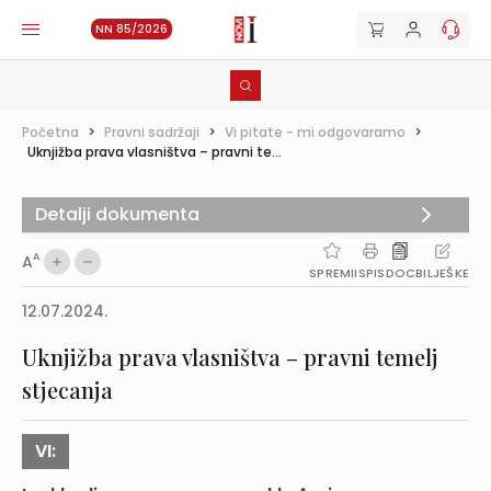
NN 85/2026
Početna
>
Pravni sadržaji
>
Vi pitate - mi odgovaramo
>
Uknjižba prava vlasništva – pravni te...
Detalji dokumenta
A
A
SPREMI
ISPIS
DOC
BILJEŠKE
12.07.2024.
Uknjižba prava vlasništva – pravni temelj
stjecanja
VI: