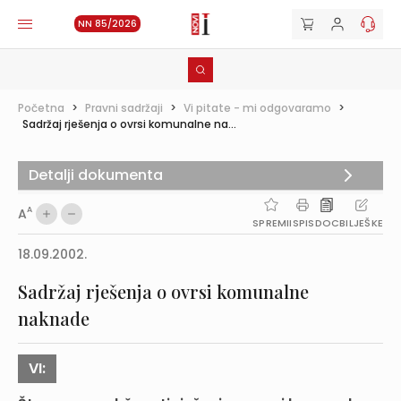
NN 85/2026
Početna
>
Pravni sadržaji
>
Vi pitate - mi odgovaramo
>
Sadržaj rješenja o ovrsi komunalne na...
Detalji dokumenta
A
A
SPREMI
ISPIS
DOC
BILJEŠKE
18.09.2002.
Sadržaj rješenja o ovrsi komunalne
naknade
VI: