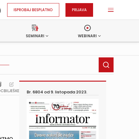
ISPROBAJ BESPLATNO
PRIJAVA
SEMINARI
WEBINARI
OC
BILJEŠKE
Br. 6804 od
9. listopada 2023.
e HZMO