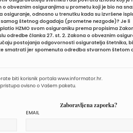
o obveznim osiguranjima u prometu koji je bio na snaz
osiguranje, odnosno u trenutku kada su izvršene isplat
nka samog štetnog događaja (prometne nezgode)? Je li
 isplatio HZMO svom osiguraniku prema propisima Zako
lu odredbe članka 27. st. 2. Zakona o obveznim osigu
lučaju postojanja odgovornosti osiguratelja štetnika, b
že smatrati jer spomenuta odredba stvarnom štetom d
rate biti korisnik portala www.informator.hr.
 pristupa ovisno o Vašem paketu.
Zaboravljena zaporka?
EMAIL