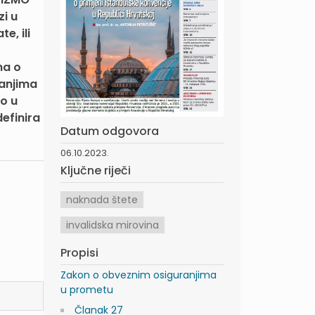
i u
e, ili
na o
ranjima
io u
efinira
Datum odgovora
06.10.2023.
Ključne riječi
naknada štete
invalidska mirovina
Propisi
Zakon o obveznim osiguranjima
u prometu
Članak 27