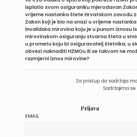
isplatio svom osiguraniku mjerodavan Zakon 
vrijeme nastanka štete Hrvatskom zavodu za 
Zakon koji je bio na snazi u vrijeme nasta
invalidska mirovina koju je u punom iznosu
mirovinskom osiguranju stvarna šteta u smis
u prometu koju bi osiguravatelj štetnika, u s
obvezi naknaditi HZMOu ili se takvom ne mo
razmjerni iznos mirovine?
Za pristup do sadržaja mo
Sadržajima se
Prijava
EMAIL