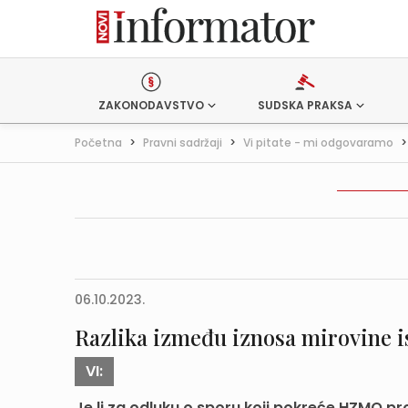
ZAKONODAVSTVO
SUDSKA PRAKSA
Početna
>
Pravni sadržaji
>
Vi pitate - mi odgovaramo
06.10.2023.
Razlika između iznosa mirovine i
VI:
Je li za odluku o sporu koji pokreće HZMO pr