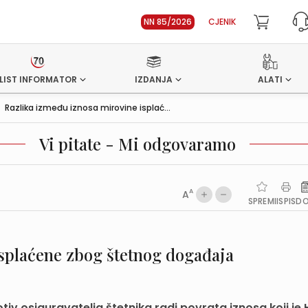
NN 85/2026
CJENIK
LIST INFORMATOR
IZDANJA
ALATI
>
Razlika između iznosa mirovine isplać...
Vi pitate - Mi odgovaramo
A
A
SPREMI
ISPIS
D
splaćene zbog štetnog događaja
otiv osiguravatelja štetnika radi povrata iznosa koji j