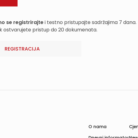
o se registrirajte
i testno pristupajte sadržajima 7 dana.
k ostvarujete pristup do 20 dokumenata.
REGISTRACIJA
O nama
Cjen
Dnevni informator
New