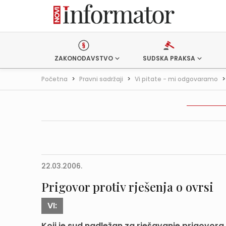
ZAKONODAVSTVO
SUDSKA PRAKSA
Početna
>
Pravni sadržaji
>
Vi pitate - mi odgovaramo
22.03.2006.
Prigovor protiv rješenja o ovrsi
VI:
Koji je sud nadležan za rješavanje prigovora 