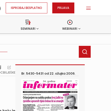
ISPROBAJ BESPLATNO
PRIJAVA
SEMINARI
WEBINARI
OC
BILJEŠKE
Br. 5430-5431 od
22. ožujka 2006.
 koju je