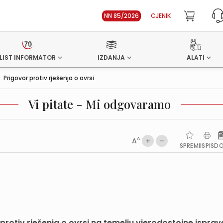
NN 85/2026
CJENIK
LIST INFORMATOR
IZDANJA
ALATI
>
Prigovor protiv rješenja o ovrsi
Vi pitate - Mi odgovaramo
A
A
SPREMI
ISPIS
D
protiv rješenja o ovrsi na temelju vjerodostojne isprave