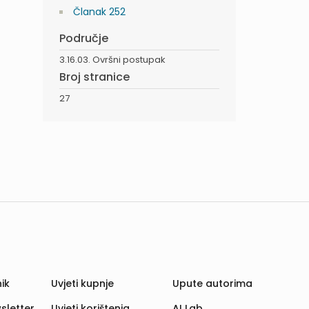
Članak 252
Područje
3.16.03. Ovršni postupak
Broj stranice
27
ik
Uvjeti kupnje
Upute autorima
sletter
Uvjeti korištenja
AI Lab