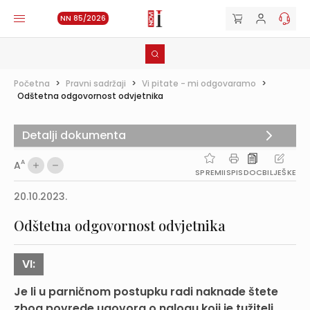
NN 85/2026
Početna
>
Pravni sadržaji
>
Vi pitate - mi odgovaramo
>
Odštetna odgovornost odvjetnika
Detalji dokumenta
A
A
SPREMI
ISPIS
DOC
BILJEŠKE
20.10.2023.
Odštetna odgovornost odvjetnika
VI:
Je li u parničnom postupku radi naknade štete
zbog povrede ugovora o nalogu koji je tužitelj