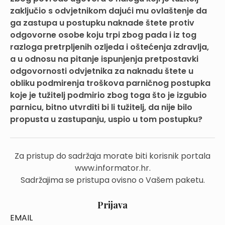
zaključio s odvjetnikom dajući mu ovlaštenje da
ga zastupa u postupku naknade štete protiv
odgovorne osobe koju trpi zbog pada i iz tog
razloga pretrpljenih ozljeda i oštećenja zdravlja,
a u odnosu na pitanje ispunjenja pretpostavki
odgovornosti odvjetnika za naknadu štete u
obliku podmirenja troškova parničnog postupka
koje je tužitelj podmirio zbog toga što je izgubio
parnicu, bitno utvrditi bi li tužitelj, da nije bilo
propusta u zastupanju, uspio u tom postupku?
Za pristup do sadržaja morate biti korisnik portala
www.informator.hr.
Sadržajima se pristupa ovisno o Vašem paketu.
Prijava
EMAIL