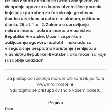
Fizička osoba obratila se Gradu zahtjevom za
sklapanje ugovora o kupovini zemljišne parcele
koja joj je potrebna za formiranje građevne
čestice utvrđene prostornim planom, sukladno
članku 25. st. 1. al. 2. Zakona o upravljanju
nekretninama i pokretninama u vlasništvu
Republike Hrvatske. Može li se prilikom
zaključenja ugovora naplatiti i naknada za
višegodišnje besplatno korištenje zemljišta u
vlasništvu Republike Hrvatske i, ako može, za koje
razdoblje unazad?
Za pristup do sadržaja morate biti korisnik portala
www.informator.hr.
Sadržajima se pristupa ovisno o Vašem paketu.
Prijava
EMAIL