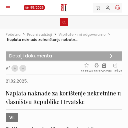
NN 85/2026
Početna
>
Pravni sadržaji
>
Vi pitate - mi odgovaramo
>
Naplata naknade za korištenje nekretn...
Detalji dokumenta
A
A
SPREMI
ISPIS
DOC
BILJEŠKE
21.02.2025.
Naplata naknade za korištenje nekretnine u
vlasništvu Republike Hrvatske
VI: