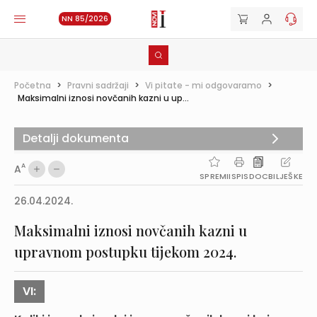
NN 85/2026
Početna
>
Pravni sadržaji
>
Vi pitate - mi odgovaramo
>
Maksimalni iznosi novčanih kazni u up...
Detalji dokumenta
A
A
SPREMI
ISPIS
DOC
BILJEŠKE
26.04.2024.
Maksimalni iznosi novčanih kazni u
upravnom postupku tijekom 2024.
VI: