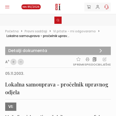
NN 85/2026
Početna
>
Pravni sadržaji
>
Vi pitate - mi odgovaramo
>
Lokalna samouprava - pročelnik uprav...
Detalji dokumenta
A
A
SPREMI
ISPIS
DOC
BILJEŠKE
05.11.2003.
Lokalna samouprava - pročelnik upravnog
odjela
VI: