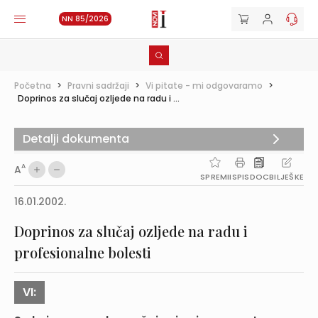
NN 85/2026
Početna
>
Pravni sadržaji
>
Vi pitate - mi odgovaramo
>
Doprinos za slučaj ozljede na radu i ...
Detalji dokumenta
A
A
SPREMI
ISPIS
DOC
BILJEŠKE
16.01.2002.
Doprinos za slučaj ozljede na radu i
profesionalne bolesti
VI: