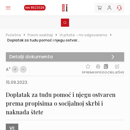
NN 85/2026
Početna
>
Pravni sadržaji
>
Vi pitate - mi odgovaramo
>
Doplatak za tuđu pomoć i njegu ostvar...
Detalji dokumenta
A
A
SPREMI
ISPIS
DOC
BILJEŠKE
15.09.2023.
Doplatak za tuđu pomoć i njegu ostvaren
prema propisima o socijalnoj skrbi i
naknada štete
VI: