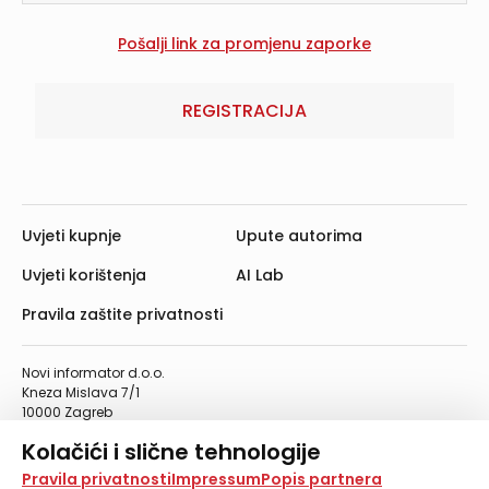
REGISTRACIJA
Uvjeti kupnje
Upute autorima
Uvjeti korištenja
AI Lab
Pravila zaštite privatnosti
Novi informator d.o.o.
Kneza Mislava 7/1
10000 Zagreb
Telefon: 01/4555-454
Kolačići i slične tehnologije
Telefaks: 01/4612-553
info@informator.hr
Na našoj web stranici koristimo kolačiće i slične
Pravila privatnosti
Impressum
Popis partnera