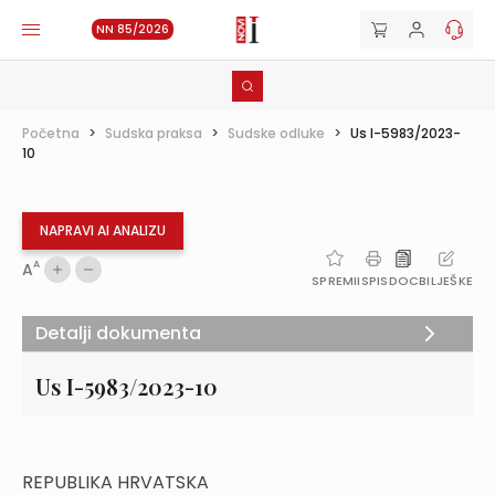
NN 85/2026
Početna
>
Sudska praksa
>
Sudske odluke
>
Us I-5983/2023-
10
NAPRAVI AI ANALIZU
A
A
SPREMI
ISPIS
DOC
BILJEŠKE
Detalji dokumenta
Us I-5983/2023-10
REPUBLIKA HRVATSKA