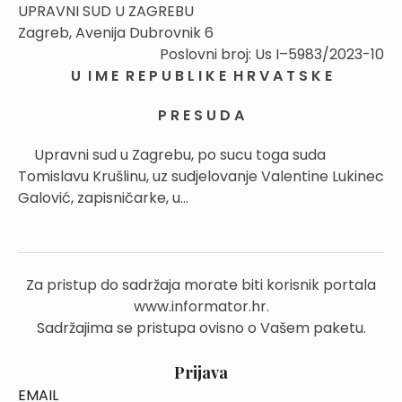
UPRAVNI SUD U ZAGREBU
Zagreb, Avenija Dubrovnik 6
Poslovni broj: Us I–5983/2023-10
U I M E R E P U B L I K E H R V A T S K E
P R E S U D A
Upravni sud u Zagrebu, po sucu toga suda
Tomislavu Krušlinu, uz sudjelovanje Valentine Lukinec
Galović, zapisničarke, u...
Za pristup do sadržaja morate biti korisnik portala
www.informator.hr.
Sadržajima se pristupa ovisno o Vašem paketu.
Prijava
EMAIL