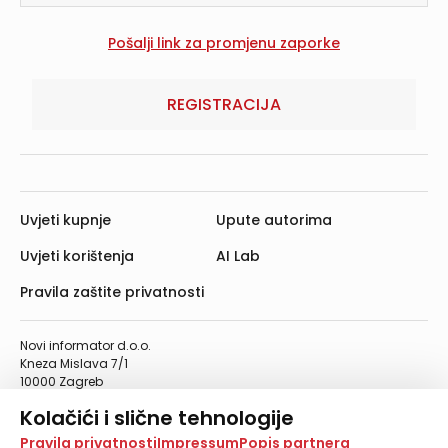
REGISTRACIJA
Uvjeti kupnje
Upute autorima
Uvjeti korištenja
AI Lab
Pravila zaštite privatnosti
Novi informator d.o.o.
Kneza Mislava 7/1
10000 Zagreb
Telefon: 01/4555-454
Kolačići i slične tehnologije
Telefaks: 01/4612-553
info@informator.hr
Na našoj web stranici koristimo kolačiće i slične
Pravila privatnosti
Impressum
Popis partnera