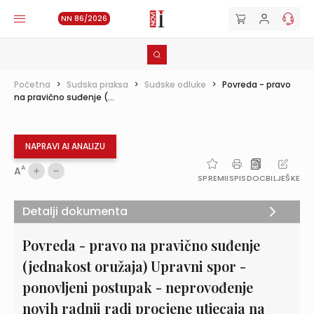
NN 86/2026
Početna
>
Sudska praksa
>
Sudske odluke
>
Povreda - pravo
na pravično suđenje (...
NAPRAVI AI ANALIZU
A
A
SPREMI
ISPIS
DOC
BILJEŠKE
Detalji dokumenta
Povreda - pravo na pravično suđenje
(jednakost oružaja) Upravni spor -
ponovljeni postupak - neprovođenje
novih radnji radi procjene utjecaja na