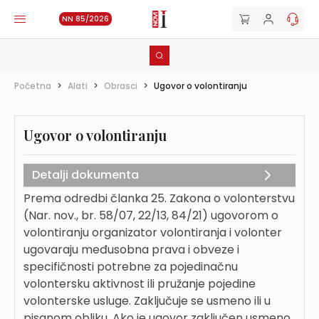
NN 85/2026
Početna
>
Alati
>
Obrasci
>
Ugovor o volontiranju
Ugovor o volontiranju
Detalji dokumenta
Prema odredbi članka 25. Zakona o volonterstvu
(Nar. nov., br. 58/07, 22/13, 84/21) ugovorom o
volontiranju organizator volontiranja i volonter
ugovaraju međusobna prava i obveze i
specifičnosti potrebne za pojedinačnu
volontersku aktivnost ili pružanje pojedine
volonterske usluge. Zaključuje se usmeno ili u
pisanom obliku. Ako je ugovor zaključen usmeno,