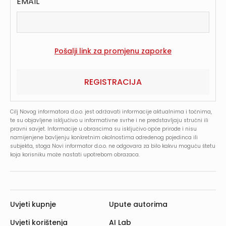
EMAIL
REGISTRACIJA
Cilj Novog informatora d.o.o. jest održavati informacije aktualnima i točnima,
te su objavljene isključivo u informativne svrhe i ne predstavljaju stručni ili
pravni savjet. Informacije u obrascima su isključivo opće prirode i nisu
namijenjene bavljenju konkretnim okolnostima određenog pojedinca ili
subjekta, stoga Novi informator d.o.o. ne odgovara za bilo kakvu moguću štetu
koja korisniku može nastati upotrebom obrazaca.
Uvjeti kupnje
Upute autorima
Uvjeti korištenja
AI Lab