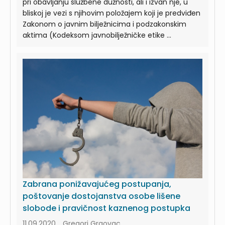
pri obavljanju službene dužnosti, ali i izvan nje, u
bliskoj je vezi s njihovim položajem koji je predviđen
Zakonom o javnim bilježnicima i podzakonskim
aktima (Kodeksom javnobilježničke etike ...
Zabrana ponižavajućeg postupanja,
poštovanje dostojanstva osobe lišene
slobode i pravičnost kaznenog postupka
11.09.2020., Gregori Graovac