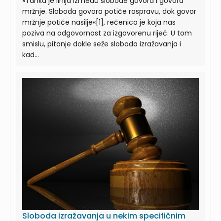
»Tanka je linija između slobode govora i govora
mržnje. Sloboda govora potiče raspravu, dok govor
mržnje potiče nasilje«[1], rečenica je koja nas
poziva na odgovornost za izgovorenu riječ. U tom
smislu, pitanje dokle seže sloboda izražavanja i
kad...
Sloboda izražavanja u nekim specifičnim