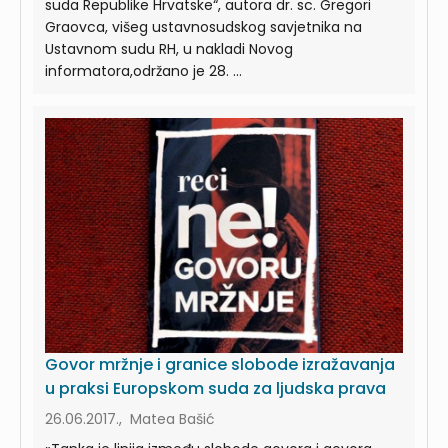
suda Republike Hrvatske“, autora dr. sc. Gregori
Graovca, višeg ustavnosudskog savjetnika na
Ustavnom sudu RH, u nakladi Novog
informatora,održano je 28. ...
Govor mržnje i granice slobode izražavanja
u praksi Europskom suda za ljudska prava
26.06.2017., Matea Bašić