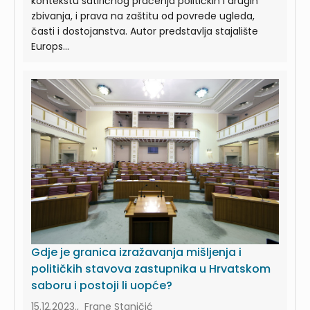
kontekstu satiričnog praćenja političkih i drugih
zbivanja, i prava na zaštitu od povrede ugleda,
časti i dostojanstva. Autor predstavlja stajalište
Europs...
Gdje je granica izražavanja mišljenja i
političkih stavova zastupnika u Hrvatskom
saboru i postoji li uopće?
15.12.2023., Frane Staničić