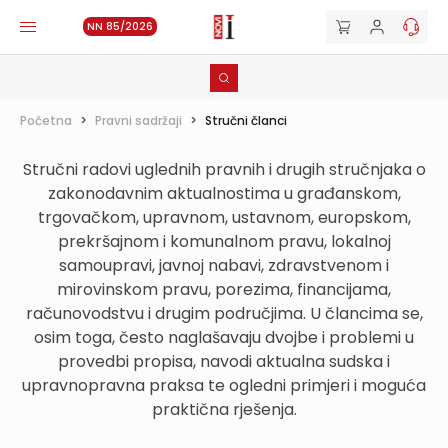
NN 85/2026
Početna
>
Pravni sadržaji
>
Stručni članci
Stručni radovi uglednih pravnih i drugih stručnjaka o
zakonodavnim aktualnostima u građanskom,
trgovačkom, upravnom, ustavnom, europskom,
prekršajnom i komunalnom pravu, lokalnoj
samoupravi, javnoj nabavi, zdravstvenom i
mirovinskom pravu, porezima, financijama,
računovodstvu i drugim područjima. U člancima se,
osim toga, često naglašavaju dvojbe i problemi u
provedbi propisa, navodi aktualna sudska i
upravnopravna praksa te ogledni primjeri i moguća
praktična rješenja.