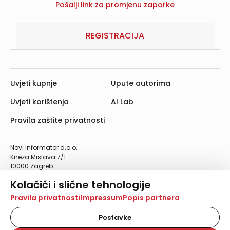
REGISTRACIJA
Uvjeti kupnje
Upute autorima
Uvjeti korištenja
AI Lab
Pravila zaštite privatnosti
Novi informator d.o.o.
Kneza Mislava 7/1
10000 Zagreb
Telefon: 01/4555-454
Kolačići i slične tehnologije
Telefaks: 01/4612-553
info@informator.hr
Na našoj web stranici koristimo kolačiće i slične
Pravila privatnosti
Impressum
Popis partnera
tehnologije za pohranu, čitanje i obradu informacija na
vašem uređaju. Time poboljšavamo korisničko iskustvo,
Postavke
PRATITE NAS:
analiziramo promet na stranici te prikazujemo sadržaje i