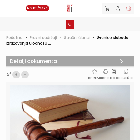
NN 85/2026
Početna
>
Pravni sadržaji
>
Stručni članci
>
Granice slobode
izražavanja u odnosu ...
Detalji dokumenta
A
A
SPREMI
ISPIS
DOC
BILJEŠKE