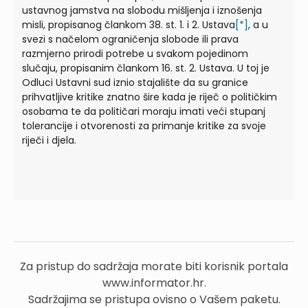
ustavnog jamstva na slobodu mišljenja i iznošenja
misli, propisanog člankom 38. st. 1. i 2. Ustava
[*]
, a u
svezi s načelom ograničenja slobode ili prava
razmjerno prirodi potrebe u svakom pojedinom
slučaju, propisanim člankom 16. st. 2. Ustava. U toj je
Odluci Ustavni sud iznio stajalište da su granice
prihvatljive kritike znatno šire kada je riječ o političkim
osobama te da političari moraju imati veći stupanj
tolerancije i otvorenosti za primanje kritike za svoje
riječi i djela.
Za pristup do sadržaja morate biti korisnik portala
www.informator.hr.
Sadržajima se pristupa ovisno o Vašem paketu.