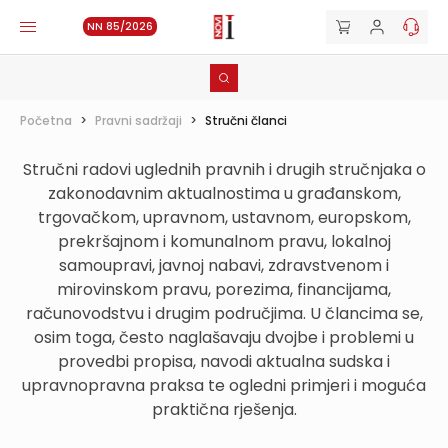
NN 85/2026
Početna
>
Pravni sadržaji
>
Stručni članci
Stručni radovi uglednih pravnih i drugih stručnjaka o
zakonodavnim aktualnostima u građanskom,
trgovačkom, upravnom, ustavnom, europskom,
prekršajnom i komunalnom pravu, lokalnoj
samoupravi, javnoj nabavi, zdravstvenom i
mirovinskom pravu, porezima, financijama,
računovodstvu i drugim područjima. U člancima se,
osim toga, često naglašavaju dvojbe i problemi u
provedbi propisa, navodi aktualna sudska i
upravnopravna praksa te ogledni primjeri i moguća
praktična rješenja.