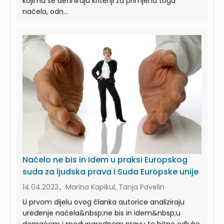
kojima se definiraju kriteriji za primjenu toga
načela, odn...
Načelo ne bis in idem u praksi Europskog
suda za ljudska prava i Suda Europske unije
14.04.2023., Marina Kapikul, Tanja Pavelin
U prvom dijelu ovog članka autorice analiziraju
uređenje načela&nbsp;ne bis in idem&nbsp;u