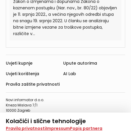
Zakon o izmjenama i dopunama Zakona o
kaznenom postupku (Nar. nov., br. 80/22) objavljen
je 11. srpnja 2022., a većina njegovih odredbi stupa
na snagu 19. srpnja 2022. U članku se analiziraju
bitne izmjene vezane za troškove postupka,
različite v...
Uvjeti kupnje
Upute autorima
Uvjeti korištenja
AI Lab
Pravila zaštite privatnosti
Novi informator d.o.o.
Kneza Mislava 7/1
10000 Zagreb
Telefon: 01/4555-454
Kolačići i slične tehnologije
Telefaks: 01/4612-553
info@informator.hr
Na našoj web stranici koristimo kolačiće i slične
Pravila privatnosti
Impressum
Popis partnera