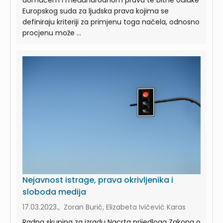
domaćem i međunarodnom pravu te bitne odluke
Europskog suda za ljudska prava kojima se
definiraju kriteriji za primjenu toga načela, odnosno
procjenu može ...
Nejavnost istrage, prava okrivljenika i
sloboda medija
17.03.2023., Zoran Burić, Elizabeta Ivičević Karas
Radna skupina za izradu Nacrta prijedloga Zakona o