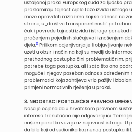
ustaljenoj praksi Europskog suda za ljudska prava
proklamiraju tajnost cijele faze izvida i istrag
može opravdati razlozima koji se odnose na zaš
strane, u „društvu transparentnosti“ potrebno 
čak i povrede tajnosti izvida i istrage ponekad 
praćenjem pojedinih slučajeva i iznošenjem do
3
djela.
Prilikom ocjenjivanja je li objavljivanje n
uzeti u obzir i način na koji su mediji do inform
prethodnog postupka čini problematičnim, prije 
potrebe toga postupka, ali i zato što ono pod
moguće i njegov poseban odnos s određenim nov
problematici koja zahtijeva vrlo pažljiv i izbal
primjeni normativnih rješenja u praksi.
3. NEDOSTACI POSTOJEĆEG PRAVNOG UREĐE
Naša je ocjena da u hrvatskom pravnom sustavu
interesa trenutačno nije odgovarajući. Temelj
našem poretku vezuju uz nejavnost istrage. 
da bilo koji od sudionika kaznenog postupka ili