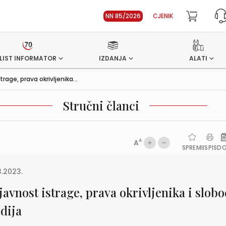
NN 85/2026
CJENIK
LIST INFORMATOR
IZDANJA
ALATI
rage, prava okrivljenika...
Stručni članci
A
A
SPREMI
ISPIS
D
3.2023.
avnost istrage, prava okrivljenika i slob
dija