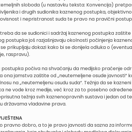
i temeljnih sloboda (u nastavku teksta: Konvencija) pretp
rivljenika i drugih sudionika kaznenog postupka, objektivno
ovisnost i nepristranost suda te pravo na pravični postup
eba da se sudionici i sadržaj kaznenog postupka zaštite
 postupka još razjašnjavaju okolnosti počinjenja kazneno
se prikupljaju dokazi kako bi se donijela odluka o (event
je, raspravu).
nog postupka počiva na shvaćanju da medijsko praćenje o
ona jamstva zaštite od „neutemeljene osude javnosti“ k
odnosu na „neutemeljenu osudu suda“. Težnja da se kazneni
pka ne vode kroz medije, već kroz za to posebno određene
sveprisutna težnja svih kaznenopravnih sustava i jedan od t
u državama vladavine prava.
IJEŠTENA
o pravno dobro, a to je pravo javnosti da sazna za inform