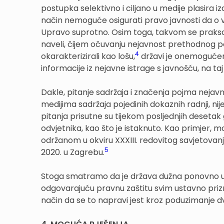
postupka selektivno i ciljano u medije plasira 
način nemoguće osigurati pravo javnosti da o v
Upravo suprotno. Osim toga, takvom se prakso
naveli, čijem očuvanju nejavnost prethodnog p
4
okarakterizirali kao lošu,
državi je onemogućeno
informacije iz nejavne istrage s javnošću, na taj 
Dakle, pitanje sadržaja i značenja pojma nejav
medijima sadržaja pojedinih dokaznih radnji, ni
pitanja prisutne su tijekom posljednjih desetak 
odvjetnika, kao što je istaknuto. Kao primjer, m
održanom u okviru XXXIII. redovitog savjetovan
5
2020. u Zagrebu.
Stoga smatramo da je država dužna ponovno us
odgovarajuću pravnu zaštitu svim ustavno pri
način da se to napravi jest kroz poduzimanje d