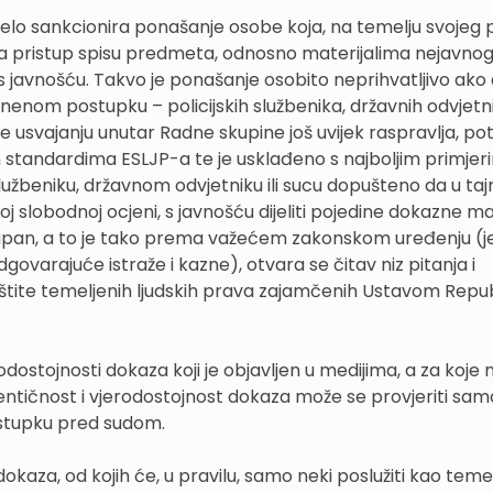
jelo sankcionira ponašanje osobe koja, na temelju svojeg p
ma pristup spisu predmeta, odnosno materijalima nejavno
s javnošću. Takvo je ponašanje osobito neprihvatljivo ako d
aznenom postupku – policijskih službenika, državnih odvjetni
 usvajanju unutar Radne skupine još uvijek raspravlja, p
m standardima ESLJP-a te je usklađeno s najboljim primjer
užbeniku, državnom odvjetniku ili sucu dopušteno da u tajn
j slobodnoj ocjeni, s javnošću dijeliti pojedine dokazne ma
stupan, a to je tako prema važećem zakonskom uređenju (j
govarajuće istraže i kazne), otvara se čitav niz pitanja i
aštite temeljenih ljudskih prava zajamčenih Ustavom Repu
odostojnosti dokaza koji je objavljen u medijima, a za koje n
utentičnost i vjerodostojnost dokaza može se provjeriti sam
tupku pred sudom.
kaza, od kojih će, u pravilu, samo neki poslužiti kao temel