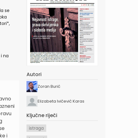
da se
upka
ori*,
i na
Autori
Zoran Burić
ravno
Elizabeta Ivičević Karas
Kazneni
pravu
Ključne riječi
g
se
istraga
e i