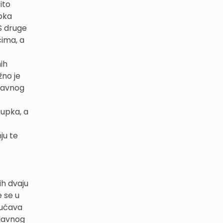
ito
upka
 druge
cima, a
ih
žno je
ejavnog
tupka, a
ju te
ih dvaju
 se u
gućava
ejavnog