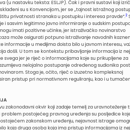
 (u nastavku teksta: ESLJP). Čak i pravni sustavi koji izrič
e usklađeni su s Konvencijom, jer se „tajnost istražnog post
2
titu privatnosti stranaka u postupku i interesa pravde“.
S
je i sasvim legitimno javno informiranje o sudskim postup
mogu imati pozitivne učinke, jer istraživačko novinarstvo
kaza može osigurati potpuno istraživanje navodnih kaznen
eke informacije u medijima doista bilo u javnom interesu, va
acija došli. U tom se kontekstu pribavljanje informacija iz n
svega jer je riječ o informacijama koje su prikupljene za
razumijeva nelojalno postupanje određenog sudionika pos
inarom. Stoga je, očito, riječ o izuzetno kompleksnoj
ansiran pristup pri normativnom reguliranju, kao i u tumačen
NJA
 zakonodavni okvir koji zadaje temelj za uravnoteženje t
ni problem postojećeg pravnog uređenja su posljedice koje
U postojećem zakonskom uređenju, nejavnost istrage omo
 bilo koja druga osoba koja ima pristup informacijama iz n