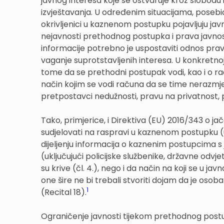
javnog interesa koje se ostvaruje kroz slobodu 
izvještavanja. U određenim situacijama, posebic
okrivljenici u kaznenom postupku pojavljuju javn
nejavnosti prethodnog postupka i prava javnos
informacije potrebno je uspostaviti odnos pravn
vaganje suprotstavljenih interesa. U konkretnoj s
tome da se prethodni postupak vodi, kao i o rad
način kojim se vodi računa da se time nerazmjer
pretpostavci nedužnosti, pravu na privatnost,
Tako, primjerice, i Direktiva (EU) 2016/343 o 
sudjelovati na raspravi u kaznenom postupku (
dijeljenju informacija o kaznenim postupcima s 
(uključujući policijske službenike, državne odvj
su krive (čl. 4.), nego i da način na koji se u 
one šire ne bi trebali stvoriti dojam da je osob
1
(Recital 18).
Ograničenje javnosti tijekom prethodnog postup