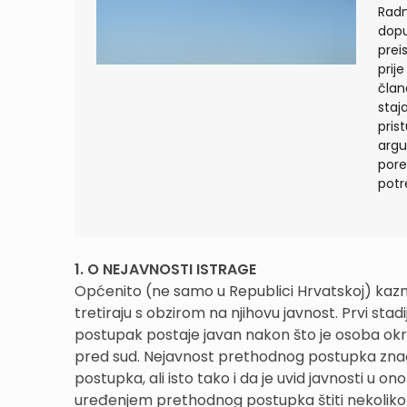
Radn
dopu
prei
prij
član
staj
pris
argu
pore
potr
1. O NEJAVNOSTI ISTRAGE
Općenito (ne samo u Republici Hrvatskoj) kaznen
tretiraju s obzirom na njihovu javnost. Prvi st
postupak postaje javan nakon što je osoba okri
pred sud. Nejavnost prethodnog postupka znač
postupka, ali isto tako i da je uvid javnosti 
uređenjem prethodnog postupka štiti nekoliko 