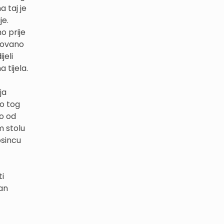
 taj je
je.
o prije
etovano
jeli
 tijela.
ja
ko tog
to od
m stolu
osincu
i
an