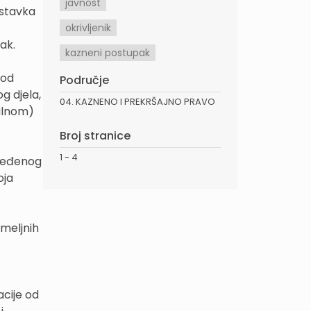
javnost
ostavka
okrivljenik
ak.
kazneni postupak
 od
Područje
g djela,
04. KAZNENO I PREKRŠAJNO PRAVO
ualnom)
Broj stranice
1 - 4
dređenog
oja
emeljnih
acije od