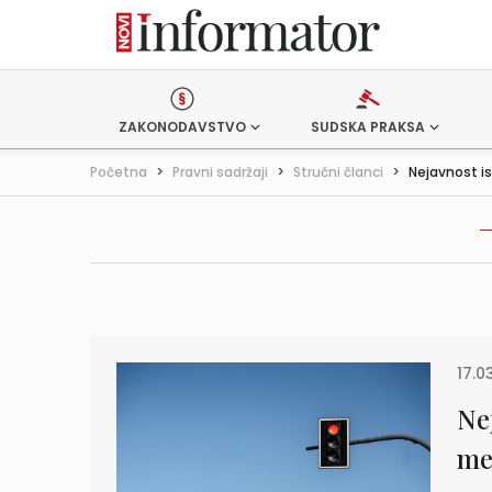
ZAKONODAVSTVO
SUDSKA PRAKSA
Početna
>
Pravni sadržaji
>
Stručni članci
>
Nejavnost ist
17.0
Nej
me