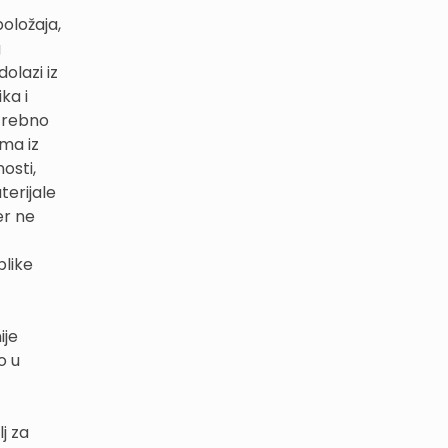
oložaja,
g
olazi iz
ka i
otrebno
ima iz
osti,
terijale
er ne
blike
ije
o u
j za