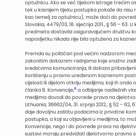
optužnicu. Ako se već tijekom istrage trećim o
tek u kasnijem tijeku postupka pokaže da nisu
kao temelj za optužnicu), može doći do povrede
Slovakia, 4479/03, 18. siječnja 2011., § 56 – 63.
predmeta dostavila osiguravajućem društvu koje
naposljetku nikada nije bila optužena za kaznen
Premda su političari pod većim nadzorom medija,
zakonitim dokaznim radnjama koje snažno zadi
sredstvima komuniciranja, ili dokaza pribavljen
korištenju u pravno uređenom kaznenom postupku
cijelosti ili dijelom otkriju medijima, koji ih o
6
članka 8. Konvencije,
a odbijanje nadležnih vlas
medijima dovodi do povrede prava na djelotvorn
Lithuania, 36662/04, 31. srpnja 2012., § 52 – 62, 
daje dovoljnu zaštitu podacima iz privatne kom
postupka, a koji su objavljeni u medijima, to m
Konvencije, nego i do povrede prava na djelotv
sustavi moraju predviđati djelotvorno pravno s