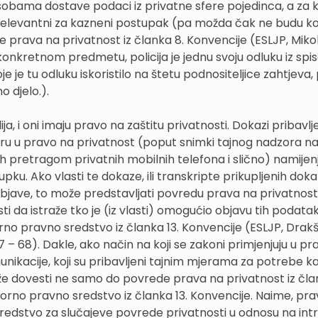
sobama dostave podaci iz privatne sfere pojedinca, a za k
 relevantni za kazneni postupak (pa možda čak ne budu ko
 prava na privatnost iz članka 8. Konvencije (ESLJP, Mikol
 U konkretnom predmetu, policija je jednu svoju odluku iz spi
 je tu odluku iskoristilo na štetu podnositeljice zahtjeva
o djelo.).
 i oni imaju pravo na zaštitu privatnosti. Dokazi pribavlj
ru u pravo na privatnost (poput snimki tajnog nadzora n
ih pretragom privatnih mobilnih telefona i slično) namijenj
. Ako vlasti te dokaze, ili transkripte prikupljenih doka
nda objave, to može predstavljati povredu prava na privatnost
ti da istraže tko je (iz vlasti) omogućio objavu tih podata
o pravno sredstvo iz članka 13. Konvencije (ESLJP, Drakš
67 – 68). Dakle, ako način na koji se zakoni primjenjuju u pr
unikacije, koji su pribavljeni tajnim mjerama za potrebe 
ože dovesti ne samo do povrede prava na privatnost iz čla
orno pravno sredstvo iz članka 13. Konvencije. Naime, pra
redstvo za slučajeve povrede privatnosti u odnosu na int