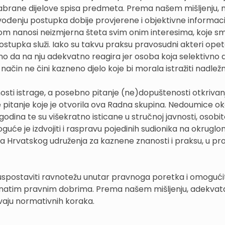
izabrane dijelove spisa predmeta. Prema našem mišljenju, na
ođenju postupka dobije provjerene i objektivne informaci
m nanosi neizmjerna šteta svim onim interesima, koje sm
ostupka služi. Iako su takvu praksu pravosudni akteri op
 da na nju adekvatno reagira jer osoba koja selektivno di
način ne čini kazneno djelo koje bi morala istražiti nadležna
nosti istrage, a posebno pitanje (ne)dopuštenosti otkrivan
je pitanje koje je otvorila ova Radna skupina. Nedoumice o
godina te su višekratno isticane u stručnoj javnosti, osobi
oguće je izdvojiti i raspravu pojedinih sudionika na okruglo
ja Hrvatskog udruženja za kaznene znanosti i praksu, u pr
postaviti ravnotežu unutar pravnoga poretka i omogućit
znatim pravnim dobrima. Prema našem mišljenju, adekvat
vaju normativnih koraka.