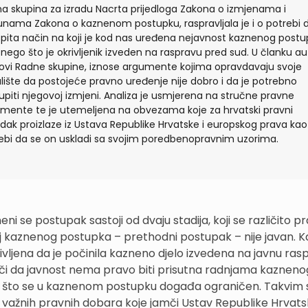
a skupina za izradu Nacrta prijedloga Zakona o izmjenama i
nama Zakona o kaznenom postupku, raspravljala je i o potrebi 
spita način na koji je kod nas uređena nejavnost kaznenog post
e nego što je okrivljenik izveden na raspravu pred sud. U članku aut
ovi Radne skupine, iznose argumente kojima opravdavaju svoje
alište da postojeće pravno uređenje nije dobro i da je potrebno
tupiti njegovoj izmjeni. Analiza je usmjerena na stručne pravne
mente te je utemeljena na obvezama koje za hrvatski pravni
dak proizlaze iz Ustava Republike Hrvatske i europskog prava kao 
ebi da se on uskladi sa svojim poredbenopravnim uzorima.
i se postupak sastoji od dvaju stadija, koji se različito p
adij kaznenog postupka – prethodni postupak – nije javan. 
vljena da je počinila kazneno djelo izvedena na javnu ras
i da javnost nema pravo biti prisutna radnjama kazneno
u ono što se u kaznenom postupku događa ograničen. Takvim 
važnih pravnih dobara koje jamči Ustav Republike Hrvatsk