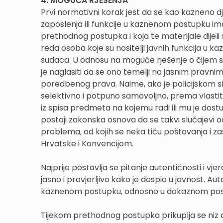
4. MOGUĆA RJEŠENJA
Prvi normativni korak jest da se kao kazneno d
zaposlenja ili funkcije u kaznenom postupku i
prethodnog postupka i koja te materijale dijeli 
reda osoba koje su nositelji javnih funkcija u k
sudaca. U odnosu na moguće rješenje o čijem se
je naglasiti da se ono temelji na jasnim pravni
poredbenog prava. Naime, ako je policijskom sl
selektivno i potpuno samovoljno, prema vlastito
iz spisa predmeta na kojemu radi ili mu je do
postoji zakonska osnova da se takvi slučajevi od
problema, od kojih se neka tiču poštovanja i z
Hrvatske i Konvencijom.
Najprije postavlja se pitanje autentičnosti i vjer
jasno i provjerljivo kako je dospio u javnost. A
kaznenom postupku, odnosno u dokaznom pos
Tijekom prethodnog postupka prikuplja se niz do