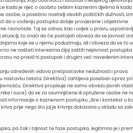
izražavanja, koja obuhvaća i slobodu medijskog djelovanja 
e kada je riječ o osobito teškim kaznenim djelima ili kada
e osobe, a posebno nositelji visokih političkih dužnosti, i
ti da o vođenju postupka dobije provjerene i objektivne
e ravnoteže. Taj se odnos, kao i uvijek u pravu, uspostavl
ituaciji, to znači da će postojati obveza da se javnost izvi
njama koje se u njemu poduzimaju, ali i obveza da se to u
no ne našteti interesima čijoj zaštiti nejavnost postupka s
 pravu na pravični postupak i drugim već navedenim inter
jačanju određenih vidova pretpostavke nedužnosti i prava
u nastavku teksta: Direktiva) zahtijeva poseban oprez pri
javnošću. Direktiva propisuje ne samo obvezu javnih vlast
etnike i suce) da se za osumnjičene ili optužene osobe ne 
javnosti informacije o kaznenom postupku „šire i kontekst u 
a kriva prije nego što joj je krivnja dokazana u skladu sa z
ka, pa čak i tajnost te faze postupka, legitimno je i pre