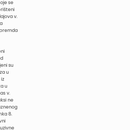
oje se
rišteni
ajova v.
sa
, premda
eni
ad
eni su
za u
 iz
ka u
as v.
aksi ne
kaznenog
nka 8.
vni
ruzivne