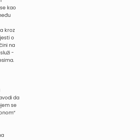
i
 se kao
zmeđu
ja kroz
jesti o
čini na
luži -
esima.
i
navodi da
kojem se
akonom“
ma