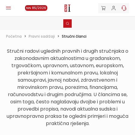
NN 85/2026
Početna
>
Pravni sadržaji
>
Stručni članci
Stručni radovi uglednih pravnih i drugih stručnjaka o
zakonodavnim aktualnostima u građanskom,
trgovačkom, upravnom, ustavnom, europskom,
prekršajnom i komunalnom pravu, lokalnoj
samoupravi, javnoj nabavi, zdravstvenom i
mirovinskom pravu, porezima, financijama,
računovodstvu i drugim područjima. U člancima se,
osim toga, često naglašavaju dvojbe i problemi u
provedbi propisa, navodi aktualna sudska i
upravnopravna praksa te ogledni primjeri i moguća
praktična rješenja.