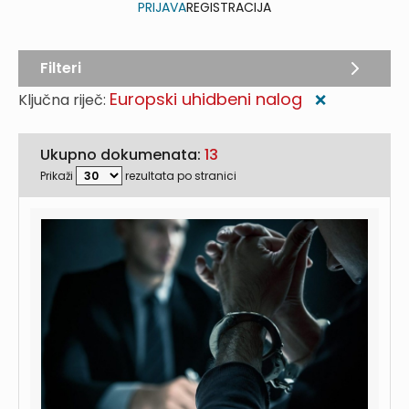
PRIJAVA
REGISTRACIJA
Filteri
Europski uhidbeni nalog
Ključna riječ:
❌
Ukupno dokumenata:
13
Prikaži
rezultata po stranici