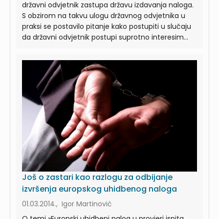
državni odvjetnik zastupa državu izdavanja naloga.
S obzirom na takvu ulogu državnog odvjetnika u
praksi se postavilo pitanje kako postupiti u slučaju
da državni odvjetnik postupi suprotno interesim...
Još o zastari kao razlogu za odbijanje
izvršenja europskog uhidbenog naloga
01.03.2014., Igor Martinović
O temi »Europski uhidbeni nalog u provjeri ispita