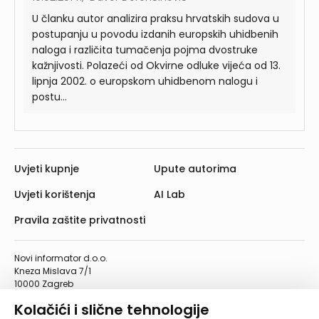
U članku autor analizira praksu hrvatskih sudova u
postupanju u povodu izdanih europskih uhidbenih
naloga i različita tumačenja pojma dvostruke
kažnjivosti. Polazeći od Okvirne odluke vijeća od 13.
lipnja 2002. o europskom uhidbenom nalogu i
postu...
Uvjeti kupnje
Upute autorima
Uvjeti korištenja
AI Lab
Pravila zaštite privatnosti
Novi informator d.o.o.
Kneza Mislava 7/1
10000 Zagreb
Telefon: 01/4555-454
Kolačići i slične tehnologije
Telefaks: 01/4612-553