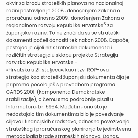
okvir za izradu strateških planova na nacionalnoj
razini postavljen je 2008., donošenjem Zakona o
proračunu, odnosno 2009., donošenjem Zakona o
5
regionalnom razvoju Republike Hrvatske
za
županijske razine. To ne znači da su se strateški
dokumenti počeli donositi tek nakon 2008. Dapače,
postojao je cijeli niz strateških dokumenata i
različitih strategija u sklopu projekta Strategija
razvitka Republike Hrvatske -
»Hrvatska u 21. stoljeću«, kao i tzv. ROP-ova
strategija kao strateški županijski dokumenta čija je
priprema počela još s provedbom programa
CARDS 2001. (komponenta Demokratske
stabilizacije), o čemu smo podrobnije pisali u
Informatoru, br. 5964. Međutim, ono što je
nedostajalo tim dokumentima bilo je povezivanje
ciljeva i financijskih sredstava, odnosno povezivanje
strateškog i proračunskog planiranja te jedinstvena
metodologija izrade strateških planova. Danas,