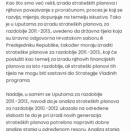
Kao što smo već rekli, izrada strateških planova i
njihovo povezivanje s proračunom, proces je koji se
razvija, mijenja, dopunjuje na temelju iskustva. Tako
je u Uputama za izradu strateških planova, za
razdoblje 2011.-2013., uvedeno da državna tijela koja
su izravno odgovorna Hrvatskom saboru ili
Predsjedniku Republike, također moraju izraditi
strateške planove za razdoblje 2011.-2013., koji će
poslužiti kao temelj za izradu njihovih financijskih
planova za isto razdoblje, ali strateški planovi tih
tijela ne mogu biti sastavni dio Strategije Vladinih
programa.
Nadalje, u samim se Uputama za razdoblje
2011.-2013., navodi da je analiza strateških planova
za razdoblje 2010.-2012. ukazala na određene
slabosti te da je pri izradi novih generacija
strateških planova potrebno napraviti dobre
analize stanja u određenom resoru. Analiza stanja