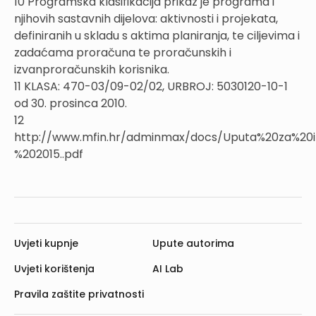
10 Programska klasifikacija prikaz je programa i
njihovih sastavnih dijelova: aktivnosti i projekata,
definiranih u skladu s aktima planiranja, te ciljevima i
zadaćama proračuna te proračunskih i
izvanproračunskih korisnika.
11 KLASA: 470-03/09-02/02, URBROJ: 5030120-10-1
od 30. prosinca 2010.
12
http://www.mfin.hr/adminmax/docs/Uputa%20za%20i
%202015..pdf
Uvjeti kupnje
Upute autorima
Uvjeti korištenja
AI Lab
Pravila zaštite privatnosti