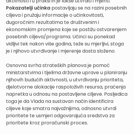
aktivnosti i u praksi ih je lakše utvrditi i mjeriti.
Pokazatelji učinka
postavljaju se na razini posebnih
ciljeva i pružaju informacije o učinkovitosti,
dugoročnim rezultatima te društvenim i
ekonomskim promjena koje se postižu ostvarenjem
posebnih ciljeva/programa. Učinci su ponekad
vidljivi tek nakon više godina, teže su mjerljivi, stoga
je i njihovo utvrđivanje i mjerenje dosta složeno.
Osnovna svrha strateških planova je pomoć
ministarstvima i tijelima državne uprave u planiranju
njihovih budućih aktivnosti, u utvrđivanju prioriteta,
djelotvorne alokacije raspoloživih resursa, praćenja
napretka u odnosu na postavljene ciljeve. Posljedica
toga je da Vlada na sustavan način identificira
ciljeve koje smatra najvažnijima, odnosno utvrdi
prioritete te usmjeri odgovarajuća sredstva za
prioritete kroz proračunski proces.