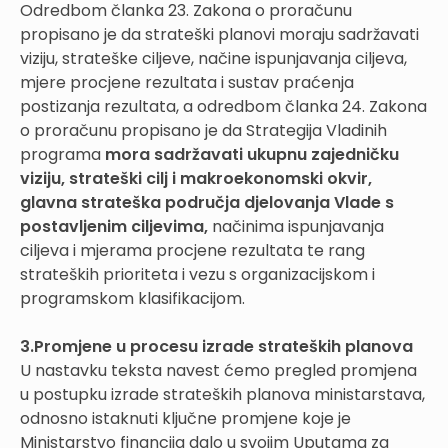
Odredbom članka 23. Zakona o proračunu
propisano je da strateški planovi moraju sadržavati
viziju, strateške ciljeve, načine ispunjavanja ciljeva,
mjere procjene rezultata i sustav praćenja
postizanja rezultata, a odredbom članka 24. Zakona
o proračunu propisano je da Strategija Vladinih
programa
mora sadržavati ukupnu zajedničku
viziju, strateški cilj i makroekonomski okvir,
glavna strateška područja djelovanja Vlade s
postavljenim ciljevima,
načinima ispunjavanja
ciljeva i mjerama procjene rezultata te rang
strateških prioriteta i vezu s organizacijskom i
programskom klasifikacijom.
3.Promjene u procesu izrade strateških planova
U nastavku teksta navest ćemo pregled promjena
u postupku izrade strateških planova ministarstava,
odnosno istaknuti ključne promjene koje je
Ministarstvo financija dalo u svojim Uputama za