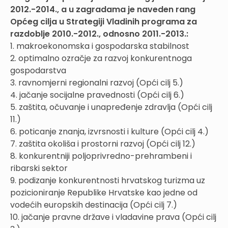
2012.-2014., a u zagradama je naveden rang
Općeg cilja u Strategiji Vladinih programa za
razdoblje 2010.-2012., odnosno 2011.-2013.:
1. makroekonomska i gospodarska stabilnost
2. optimalno ozračje za razvoj konkurentnoga
gospodarstva
3. ravnomjerni regionalni razvoj (Opći cilj 5.)
4. jačanje socijalne pravednosti (Opći cilj 6.)
5. zaštita, očuvanje i unapređenje zdravlja (Opći cilj
11.)
6. poticanje znanja, izvrsnosti i kulture (Opći cilj 4.)
7. zaštita okoliša i prostorni razvoj (Opći cilj 12.)
8. konkurentniji poljoprivredno-prehrambeni i
ribarski sektor
9. podizanje konkurentnosti hrvatskog turizma uz
pozicioniranje Republike Hrvatske kao jedne od
vodećih europskih destinacija (Opći cilj 7.)
10. jačanje pravne države i vladavine prava (Opći cilj