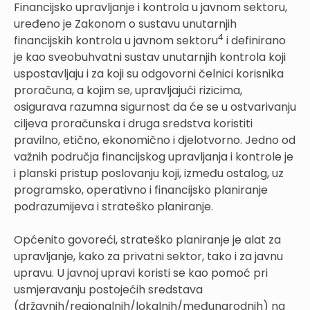
Financijsko upravljanje i kontrola u javnom sektoru,
uređeno je Zakonom o sustavu unutarnjih
4
financijskih kontrola u javnom sektoru
i definirano
je kao sveobuhvatni sustav unutarnjih kontrola koji
uspostavljaju i za koji su odgovorni čelnici korisnika
proračuna, a kojim se, upravljajući rizicima,
osigurava razumna sigurnost da će se u ostvarivanju
ciljeva proračunska i druga sredstva koristiti
pravilno, etično, ekonomično i djelotvorno. Jedno od
važnih područja financijskog upravljanja i kontrole je
i planski pristup poslovanju koji, između ostalog, uz
programsko, operativno i financijsko planiranje
podrazumijeva i strateško planiranje.
Općenito govoreći, strateško planiranje je alat za
upravljanje, kako za privatni sektor, tako i za javnu
upravu. U javnoj upravi koristi se kao pomoć pri
usmjeravanju postojećih sredstava
(državnih/regionalnih/lokalnih/međunarodnih) na