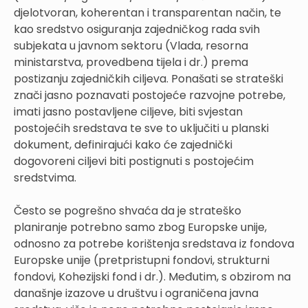
djelotvoran, koherentan i transparentan način, te
kao sredstvo osiguranja zajedničkog rada svih
subjekata u javnom sektoru (Vlada, resorna
ministarstva, provedbena tijela i dr.) prema
postizanju zajedničkih ciljeva. Ponašati se strateški
znači jasno poznavati postojeće razvojne potrebe,
imati jasno postavljene ciljeve, biti svjestan
postojećih sredstava te sve to uključiti u planski
dokument, definirajući kako će zajednički
dogovoreni ciljevi biti postignuti s postojećim
sredstvima.
Često se pogrešno shvaća da je strateško
planiranje potrebno samo zbog Europske unije,
odnosno za potrebe korištenja sredstava iz fondova
Europske unije (pretpristupni fondovi, strukturni
fondovi, Kohezijski fond i dr.). Međutim, s obzirom na
današnje izazove u društvu i ograničena javna