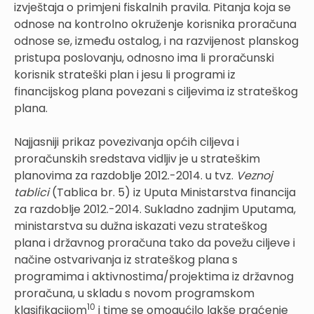
izvještaja o primjeni fiskalnih pravila. Pitanja koja se
odnose na kontrolno okruženje korisnika proračuna
odnose se, između ostalog, i na razvijenost planskog
pristupa poslovanju, odnosno ima li proračunski
korisnik strateški plan i jesu li programi iz
financijskog plana povezani s ciljevima iz strateškog
plana.
Najjasniji prikaz povezivanja općih ciljeva i
proračunskih sredstava vidljiv je u strateškim
planovima za razdoblje 2012.-2014. u tvz.
Veznoj
tablici
(Tablica br. 5) iz Uputa Ministarstva financija
za razdoblje 2012.-2014. Sukladno zadnjim Uputama,
ministarstva su dužna iskazati vezu strateškog
plana i državnog proračuna tako da povežu ciljeve i
načine ostvarivanja iz strateškog plana s
programima i aktivnostima/projektima iz državnog
proračuna, u skladu s novom programskom
10
klasifikacijom
i time se omogućilo lakše praćenje