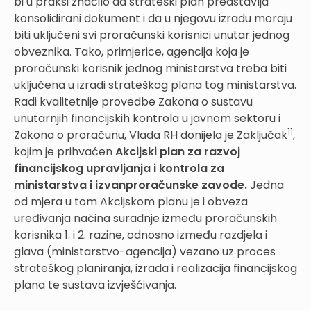
bi u praksi značilo da strateški plan predstavlja
konsolidirani dokument i da u njegovu izradu moraju
biti uključeni svi proračunski korisnici unutar jednog
obveznika. Tako, primjerice, agencija koja je
proračunski korisnik jednog ministarstva treba biti
uključena u izradi strateškog plana tog ministarstva.
Radi kvalitetnije provedbe Zakona o sustavu
unutarnjih financijskih kontrola u javnom sektoru i
11
Zakona o proračunu, Vlada RH donijela je Zaključak
,
kojim je prihvaćen
Akcijski plan za razvoj
financijskog upravljanja i kontrola za
ministarstva i izvanproračunske zavode.
Jedna
od mjera u tom Akcijskom planu je i obveza
uređivanja načina suradnje između proračunskih
korisnika 1. i 2. razine, odnosno između razdjela i
glava (ministarstvo-agencija) vezano uz proces
strateškog planiranja, izrada i realizacija financijskog
plana te sustava izvješćivanja.