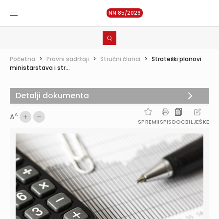
NN 85/2026
Početna
>
Pravni sadržaji
>
Stručni članci
>
Strateški planovi
ministarstava i str...
Detalji dokumenta
A
A
SPREMI
ISPIS
DOC
BILJEŠKE