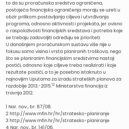
to da su proračunska sredstva ograničena,
postojeća financijska ograničenja moraju se uzeti u
obzir prilikom postavljanja ciljeva i utvrđivanja
programa, odnosno aktivnosti i projekata, jer ovisno
o raspoloživosti financijskih sredstava i potreba koje
se trebaju zadovoljiti određuju se prioriteti.
U današnjem proračunskom sustavu više nije u
fokusu samo visina i vrsta planiranih troškova, nego
što se planiranim financijskim sredstvima nastoji
postići, odnosno koje ciljeve treba realizirati i koje
rezultate postići, a to je posebno istaknuto u
najnovijim Uputama za izradu strateških planova za
12
razdoblje 2013.-2015.
Ministarstva financija iz
travnja 2012.
1 Nar. nov., br. 87/08.
2 http://www.mfin.hr/hr/stratesko-planiranje
3 http://www.mfin.hr/hr/stratesko-planiranje
4 Nar. nov., br. 141/06.