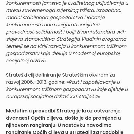
konkurentnosti jamstvo je kvalitetnog uključivanja u
mrežu suvremenoga svjetskog tržišta. Istodobno,
model stabilnoga gospodarstva i jačanja
konkurentnosti mora osigurati socijalnu
pravednost, solidarnost i bolji životni standard svih
slojeva stanovništva. Strategija Vladinih programa
temelji se na viziji razvoja u konkurentnom tržišnom
gospodarstvu koje djeluje u modernoj europskoj
socijalnoj državi«.
Strateški cilj definiran je Strateškim okvirom za
razvoj 2006.-2013. godine:
»Rast i zapošljavanje u
konkurentnom tržišnom gospodarstvu koje djeluje u
europskoj socijalnoj državi XXI. stoljeća«
.
Međutim u provedbi Strategije kroz ostvarenje
dvanaest Općih ciljeva, došlo je do promjena u
njihovom rangiranju. U nastavku navodimo
rangiranje Općih ciljeva u Strategiji za razdoblje