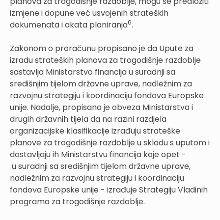
planova za trogodišnje razdoblje, mogu se predložiti
izmjene i dopune već usvojenih strateških
6
dokumenata i akata planiranja
.
Zakonom o proračunu propisano je da Upute za
izradu strateških planova za trogodišnje razdoblje
sastavlja Ministarstvo financija u suradnji sa
središnjim tijelom državne uprave, nadležnim za
razvojnu strategiju i koordinaciju fondova Europske
unije. Nadalje, propisana je obveza Ministarstva i
drugih državnih tijela da na razini razdjela
organizacijske klasifikacije izrađuju strateške
planove za trogodišnje razdoblje u skladu s uputom i
dostavljaju ih Ministarstvu financija koje opet -
u suradnji sa središnjim tijelom državne uprave,
nadležnim za razvojnu strategiju i koordinaciju
fondova Europske unije - izrađuje Strategiju Vladinih
programa za trogodišnje razdoblje.