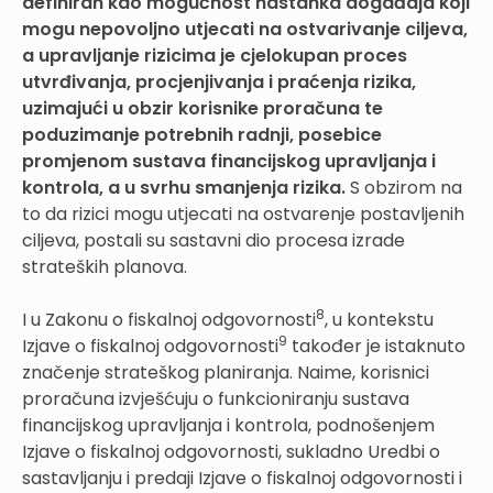
definiran kao mogućnost nastanka događaja koji
mogu nepovoljno utjecati na ostvarivanje ciljeva,
a upravljanje rizicima je cjelokupan proces
utvrđivanja, procjenjivanja i praćenja rizika,
uzimajući u obzir korisnike proračuna te
poduzimanje potrebnih radnji, posebice
promjenom sustava financijskog upravljanja i
kontrola, a u svrhu smanjenja rizika.
S obzirom na
to da rizici mogu utjecati na ostvarenje postavljenih
ciljeva, postali su sastavni dio procesa izrade
strateških planova.
8
I u Zakonu o fiskalnoj odgovornosti
, u kontekstu
9
Izjave o fiskalnoj odgovornosti
također je istaknuto
značenje strateškog planiranja. Naime, korisnici
proračuna izvješćuju o funkcioniranju sustava
financijskog upravljanja i kontrola, podnošenjem
Izjave o fiskalnoj odgovornosti, sukladno Uredbi o
sastavljanju i predaji Izjave o fiskalnoj odgovornosti i