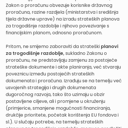
Zakon o proračunu obvezuje korisnike državnog
proračuna, razine razdjela (ministarstva i središnja
tijela državne uprave) na izradu strateških planova
za trogodišnje razdoblje i njihovo povezivanje s
financijskim planom, odnosno proračunom.
Pritom, ne smijemo zaboraviti da strateški
planovi
za trogodišnje razdoblje,
sukladno Zakonu o
proračunu, ne predstavljaju zamjenu za postojeće
strateške dokumente i akte planiranja, već stvaraju
poveznicu između postojećih strateških
dokumenata i proračuna. Izrađuju se na temelju već
usvojenih strategija i drugih dokumenata
dugoročnog razvoja, tako što uzimaju u obzir
postavljene ciljeve, ali i promjene u okruženju
(primjerice, smanjene mogućnosti financiranja,
drukčije prioritete, početak korištenja EU fondova i
sl.). U slučaju potrebe, na temelju strateških