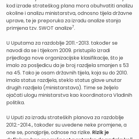
kod izrade strateškog plana mora obuhvatiti analizu
okoline i analizu ministarstva, odnosno tijela državne
uprave, te je preporuka za izradu analize stanja
7
primjena tzv. SWOT analize
.
U Uputama za razdoblje 2011.-2013. također se
navodi da se i tijekom 2009. pristupilo izradi
prijedloga nove organizacijske klasifikacije, što je
imalo za posljedicu da je broj razdjela smanjen s 53
na 45. Tako je osam državnih tijela, koja su do 2010.
imala status razdjela, steklo status glave unutar
drugih razdjela (ministarstava). Time se željelo
ojačati ulogu ministarstva kao koordinatora Vladinih
politika.
U Uputi za izradu strateških planova za razdoblje
2012.-2014., također su uvedene neke promjene, a
one se, ponajprije, odnose na rizike.
Rizik je