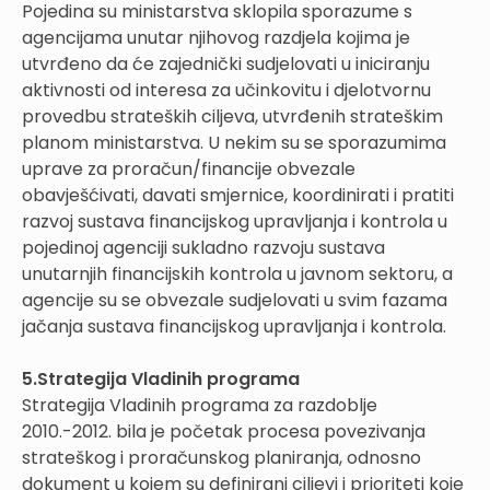
Pojedina su ministarstva sklopila sporazume s
agencijama unutar njihovog razdjela kojima je
utvrđeno da će zajednički sudjelovati u iniciranju
aktivnosti od interesa za učinkovitu i djelotvornu
provedbu strateških ciljeva, utvrđenih strateškim
planom ministarstva. U nekim su se sporazumima
uprave za proračun/financije obvezale
obavješćivati, davati smjernice, koordinirati i pratiti
razvoj sustava financijskog upravljanja i kontrola u
pojedinoj agenciji sukladno razvoju sustava
unutarnjih financijskih kontrola u javnom sektoru, a
agencije su se obvezale sudjelovati u svim fazama
jačanja sustava financijskog upravljanja i kontrola.
5.Strategija Vladinih programa
Strategija Vladinih programa za razdoblje
2010.-2012. bila je početak procesa povezivanja
strateškog i proračunskog planiranja, odnosno
dokument u kojem su definirani ciljevi i prioriteti koje