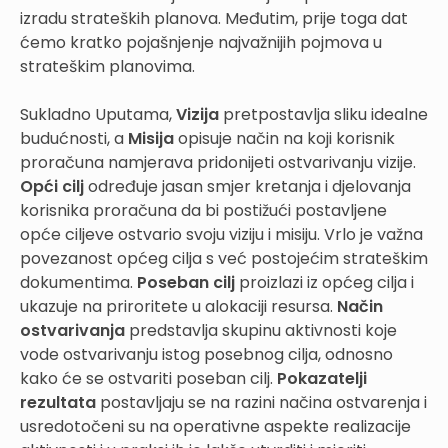
izradu strateških planova. Međutim, prije toga dat
ćemo kratko pojašnjenje najvažnijih pojmova u
strateškim planovima.
Sukladno Uputama,
Vizija
pretpostavlja sliku idealne
budućnosti, a
Misija
opisuje način na koji korisnik
proračuna namjerava pridonijeti ostvarivanju vizije.
Opći cilj
određuje jasan smjer kretanja i djelovanja
korisnika proračuna da bi postižući postavljene
opće ciljeve ostvario svoju viziju i misiju. Vrlo je važna
povezanost općeg cilja s već postojećim strateškim
dokumentima.
Poseban cilj
proizlazi iz općeg cilja i
ukazuje na priroritete u alokaciji resursa.
Način
ostvarivanja
predstavlja skupinu aktivnosti koje
vode ostvarivanju istog posebnog cilja, odnosno
kako će se ostvariti poseban cilj.
Pokazatelji
rezultata
postavljaju se na razini načina ostvarenja i
usredotočeni su na operativne aspekte realizacije