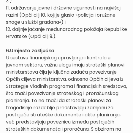
3.)
11. održavanje javne i državne sigurnosti na najvišoj
razini (Opći cilj 10. koji je glasio »policija i oružane
snage u službi građana«) i
12. daljnje jačanje međunarodnog položaja Republike
Hrvatske (Opći cilj 9.).
6.Umjesto zaključka
U sustavu financijskog upravljanja i kontrola u
javnom sektoru, važnu ulogu imaju strateški planovi
ministarstava čija je ključna zadaća povezivanje
Općih ciljeva ministarstva, odnosno Općih ciljeva iz
Strategije Vladinih programa i financijskih sredstava,
što znači povezivanje strateškog i proračunskog
planiranja. To ne znači da strateški planovi za
trogodišnje razdoblje predstavljaju zamjenu za
postojeće strateške dokumente i akte planiranja,
već predstavljaju poveznicu između postojećih
strateških dokumenata i proračuna. S obzirom na