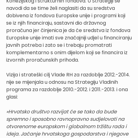
Kohezijskog i strukturnih fondova. U Strategiji se
navodi da se time želi naglasiti da su sredstva
dobivena iz fondova Europske unije i programi koji
se iz njih financiraju, sastavni dio državnog
proračuna jer činjenica je da će sredstva iz fondova
Europske unije imati sve značajniji udjel u financiranju
javnih potreba i zato se i trebaju promatrati
komplementarno s onim dijelom koji se financira iz
izvornih proračunskih prihoda.
Vizija i strateški cilj Vlade RH za razdoblje 2012.-2014.
nije se mijenjala u odnosu na Strategiju Vladinih
programa za razdoblje 2010.-2012. i 2011.-2013. i ona
glasi:
»Hrvatsko društvo razvijat će se tako da bude
spremno i sposobno ravnopravno sudjelovati na
otvorenome europskom i globalnom tržištu rada i
ideja. Jačanje hrvatskoga gospodarstva i njegove