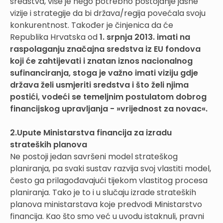
sredstva, više je nego potrebno postojanje jasne
vizije i strategije da bi država/regija povećala svoju
konkurentnost. Također je činjenica da će
Republika Hrvatska od
1. srpnja 2013. imati na
raspolaganju značajna sredstva iz EU fondova
koji će zahtijevati i znatan iznos nacionalnog
sufinanciranja, stoga je važno imati viziju gdje
država želi usmjeriti sredstva i što želi njima
postići, vodeći se temeljnim postulatom dobrog
financijskog upravljanja - »vrijednost za novac«.
2.Upute Ministarstva financija za izradu
strateških planova
Ne postoji jedan savršeni model strateškog
planiranja, pa svaki sustav razvija svoj vlastiti model,
često ga prilagođavajući tijekom vlastitog procesa
planiranja. Tako je to i u slučaju izrade strateških
planova ministarstava koje predvodi Ministarstvo
financija. Kao što smo već u uvodu istaknuli, pravni