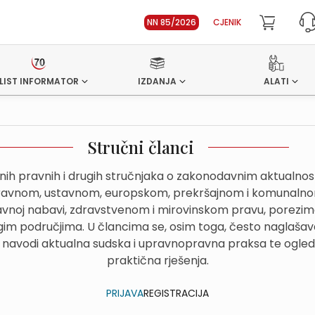
NN 85/2026
CJENIK
LIST INFORMATOR
IZDANJA
ALATI
Stručni članci
dnih pravnih i drugih stručnjaka o zakonodavnim aktualn
avnom, ustavnom, europskom, prekršajnom i komunalnom
avnoj nabavi, zdravstvenom i mirovinskom pravu, porezima
im područjima. U člancima se, osim toga, često naglašava
 navodi aktualna sudska i upravnopravna praksa te ogled
praktična rješenja.
PRIJAVA
REGISTRACIJA