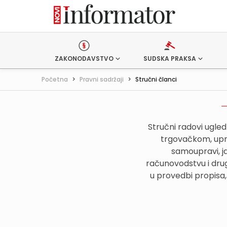
ZAKONODAVSTVO
SUDSKA PRAKSA
Početna
>
Pravni sadržaji
>
Stručni članci
Stručni radovi ugle
trgovačkom, upr
samoupravi, j
računovodstvu i drug
u provedbi propisa,