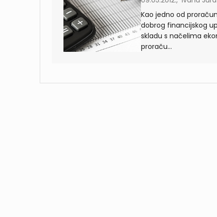
09.05.2012., Ivana Jura
Kao jedno od proračun
dobrog financijskog up
skladu s načelima ekon
proraču...