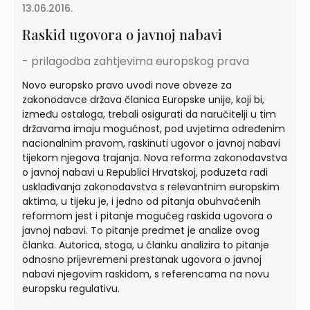
13.06.2016.
Raskid ugovora o javnoj nabavi
- prilagodba zahtjevima europskog prava
Novo europsko pravo uvodi nove obveze za
zakonodavce država članica Europske unije, koji bi,
između ostaloga, trebali osigurati da naručitelji u tim
državama imaju mogućnost, pod uvjetima određenim
nacionalnim pravom, raskinuti ugovor o javnoj nabavi
tijekom njegova trajanja. Nova reforma zakonodavstva
o javnoj nabavi u Republici Hrvatskoj, poduzeta radi
usklađivanja zakonodavstva s relevantnim europskim
aktima, u tijeku je, i jedno od pitanja obuhvaćenih
reformom jest i pitanje mogućeg raskida ugovora o
javnoj nabavi. To pitanje predmet je analize ovog
članka. Autorica, stoga, u članku analizira to pitanje
odnosno prijevremeni prestanak ugovora o javnoj
nabavi njegovim raskidom, s referencama na novu
europsku regulativu.