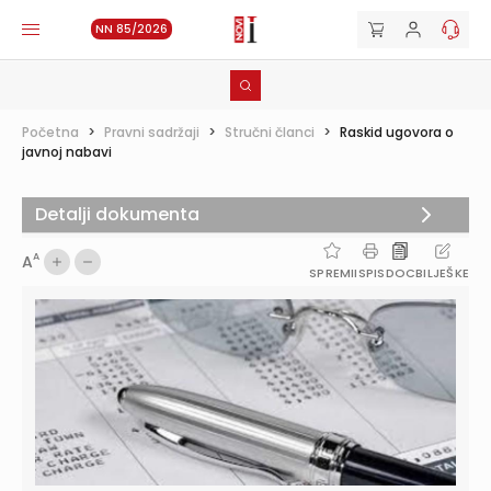
NN 85/2026
Početna
>
Pravni sadržaji
>
Stručni članci
>
Raskid ugovora o
javnoj nabavi
Detalji dokumenta
A
A
SPREMI
ISPIS
DOC
BILJEŠKE