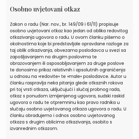
Osobno uvjetovani otkaz
Zakon o radu (Nar. nov., br. 149/09 i 61/11) propisuje
osobno uvjetovani otkaz kao jedan od oblika redovitog
otkazivanja ugovora o radu. U ovom članku pišemo o
okolnostima koje bi predstavljale opravdane razloge za
taj oblik otkazivanja, obvezama poslodavca u svezi sa
zapošljavanjem na drugim poslovima te
obrazovanjem ili osposobljavanjem za druge poslove
te donosimo prikaz relativnih i apsolutnih ograničenja
u odnosu na »redovite« te »male« poslodavce. Autor u
članku raspravlja neka pitanja glede otkaznih rokova
pri toj vrsti otkaza, uključujući i slučaj probnog rada,
otkaz s ponudom izmijenjenog ugovora, sudski raskid
ugovora o radu te otpremninu kao pravo radnika u
slučaju osobno uvjetovanog otkaza ugovora o radu. U
članku obrađujemo i odnos osobno uvjetovanog
otkaza s drugim oblicima otkazivanja, osobito s
izvanrednim otkazom.