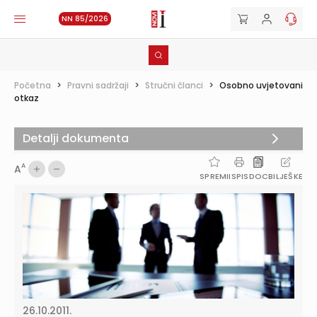
NN 85/2026
Početna
>
Pravni sadržaji
>
Stručni članci
>
Osobno uvjetovani
otkaz
Detalji dokumenta
A
A
SPREMI
ISPIS
DOC
BILJEŠKE
26.10.2011.