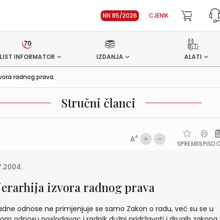
NN 85/2026
CJENIK
LIST INFORMATOR
IZDANJA
ALATI
izvora radnog prava
Stručni članci
A
A
SPREMI
ISPIS
D
7.2004.
jerarhija izvora radnog prava
adne odnose ne primjenjuje se samo Zakon o radu, već su se u
om odnosu poslodavac i radnik dužni pridržavati i drugih zakona 