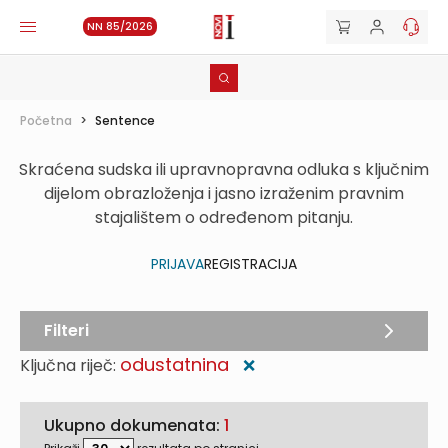
NN 85/2026
Početna
>
Sentence
Skraćena sudska ili upravnopravna odluka s ključnim
dijelom obrazloženja i jasno izraženim pravnim
stajalištem o određenom pitanju.
PRIJAVA
REGISTRACIJA
Filteri
odustatnina
Ključna riječ:
❌
Ukupno dokumenata:
1