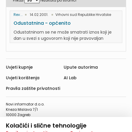
Prikaži
rezultata po stranici
Rev...
14.02.2001.
Vrhovni sud Republike Hrvatske
Odustatnina - općenito
Odustatninom se ne može smatrati iznos koji je
dan u svezi s ugovorom koji nije pravovaljan
Uvjeti kupnje
Upute autorima
Uvjeti korištenja
AI Lab
Pravila zaštite privatnosti
Novi informator d.o.o.
Kneza Mislava 7/1
10000 Zagreb
Telefon: 01/4555-454
Kolačići i slične tehnologije
Telefaks: 01/4612-553
info@informator.hr