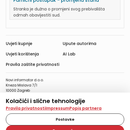
Parnični postupak - promjena stana
Stranka je dužna o promjeni svog prebivališta
odmah obavijestiti sud.
Uvjeti kupnje
Upute autorima
Uvjeti korištenja
AI Lab
Pravila zaštite privatnosti
Novi informator d.o.o.
Kneza Mislava 7/1
10000 Zagreb
Telefon: 01/4555-454
Kolačići i slične tehnologije
Telefaks: 01/4612-553
info@informator.hr
Na našoj web stranici koristimo kolačiće i slične
Pravila privatnosti
Impressum
Popis partnera
tehnologije za pohranu, čitanje i obradu informacija na
vašem uređaju. Time poboljšavamo korisničko iskustvo,
Postavke
PRATITE NAS:
analiziramo promet na stranici te prikazujemo sadržaje i
oglase koji vas zanimaju. Korisnički profili mogu se kreirati