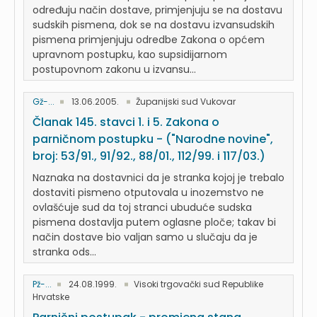
određuju način dostave, primjenjuju se na dostavu
sudskih pismena, dok se na dostavu izvansudskih
pismena primjenjuju odredbe Zakona o općem
upravnom postupku, kao supsidijarnom
postupovnom zakonu u izvansu...
Gž-...
13.06.2005.
Županijski sud Vukovar
Članak 145. stavci 1. i 5. Zakona o
parničnom postupku - ("Narodne novine",
broj: 53/91., 91/92., 88/01., 112/99. i 117/03.)
Naznaka na dostavnici da je stranka kojoj je trebalo
dostaviti pismeno otputovala u inozemstvo ne
ovlašćuje sud da toj stranci ubuduće sudska
pismena dostavlja putem oglasne ploče; takav bi
način dostave bio valjan samo u slučaju da je
stranka ods...
Pž-...
24.08.1999.
Visoki trgovački sud Republike
Hrvatske