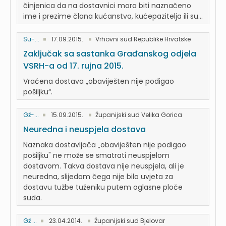
činjenica da na dostavnici mora biti naznačeno
ime i prezime člana kućanstva, kućepazitelja ili su...
Su-...
17.09.2015.
Vrhovni sud Republike Hrvatske
Zaključak sa sastanka Građanskog odjela
VSRH-a od 17. rujna 2015.
Vraćena dostava „obaviješten nije podigao
pošiljku“.
Gž-...
15.09.2015.
Županijski sud Velika Gorica
Neuredna i neuspjela dostava
Naznaka dostavljača „obaviješten nije podigao
pošiljku" ne može se smatrati neuspjelom
dostavom. Takva dostava nije neuspjela, ali je
neuredna, slijedom čega nije bilo uvjeta za
dostavu tužbe tuženiku putem oglasne ploče
suda.
Gž ...
23.04.2014.
Županijski sud Bjelovar