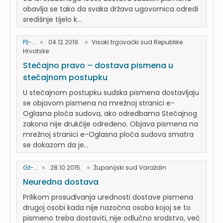
obavlja se tako da svaka država ugovornica odredi
središnje tijelo k...
Pž-...
04.12.2019.
Visoki trgovački sud Republike
Hrvatske
Stečajno pravo – dostava pismena u
stečajnom postupku
U stečajnom postupku sudska pismena dostavljaju
se objavom pismena na mrežnoj stranici e-
Oglasna ploča sudova, ako odredbama Stečajnog
zakona nije drukčije određeno. Objava pismena na
mrežnoj stranici e-Oglasna ploča sudova smatra
se dokazom da je...
Gž-...
28.10.2015.
Županijski sud Varaždin
Neuredna dostava
Prilikom prosuđivanja urednosti dostave pismena
drugoj osobi kada nije nazočna osoba kojoj se to
pismeno treba dostaviti, nije odlučno srodstvo, već