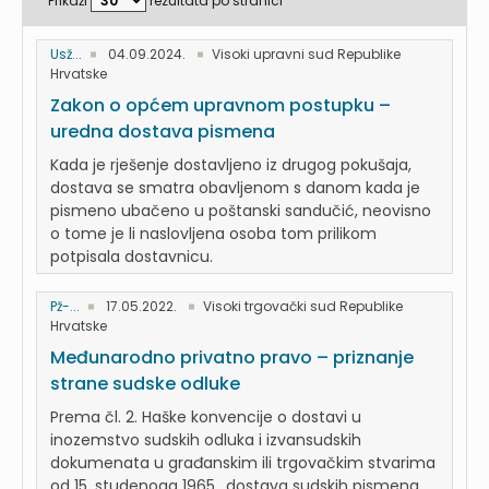
Prikaži
rezultata po stranici
Usž...
04.09.2024.
Visoki upravni sud Republike
Hrvatske
Zakon o općem upravnom postupku –
uredna dostava pismena
Kada je rješenje dostavljeno iz drugog pokušaja,
dostava se smatra obavljenom s danom kada je
pismeno ubačeno u poštanski sandučić, neovisno
o tome je li naslovljena osoba tom prilikom
potpisala dostavnicu.
Pž-...
17.05.2022.
Visoki trgovački sud Republike
Hrvatske
Međunarodno privatno pravo – priznanje
strane sudske odluke
Prema čl. 2. Haške konvencije o dostavi u
inozemstvo sudskih odluka i izvansudskih
dokumenata u građanskim ili trgovačkim stvarima
od 15. studenoga 1965., dostava sudskih pismena