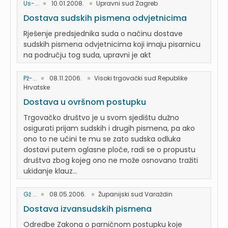
Us-...
10.01.2008.
Upravni sud Zagreb
Dostava sudskih pismena odvjetnicima
Rješenje predsjednika suda o načinu dostave
sudskih pismena odvjetnicima koji imaju pisarnicu
na području tog suda, upravni je akt
Pž-...
08.11.2006.
Visoki trgovački sud Republike
Hrvatske
Dostava u ovršnom postupku
Trgovačko društvo je u svom sjedištu dužno
osigurati prijam sudskih i drugih pismena, pa ako
ono to ne učini te mu se zato sudska odluka
dostavi putem oglasne ploče, radi se o propustu
društva zbog kojeg ono ne može osnovano tražiti
ukidanje klauz...
Gž ...
08.05.2006.
Županijski sud Varaždin
Dostava izvansudskih pismena
Odredbe Zakona o parničnom postupku koje