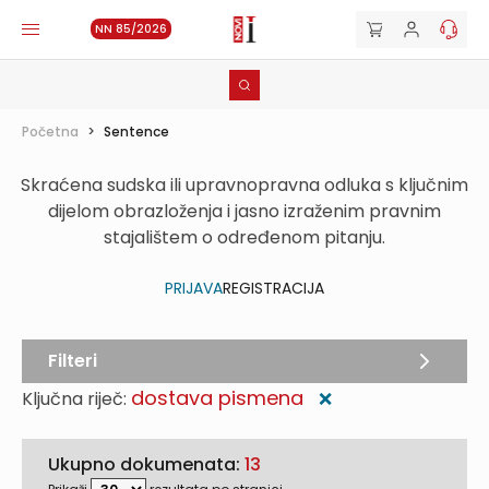
NN 85/2026
Početna
>
Sentence
Skraćena sudska ili upravnopravna odluka s ključnim
dijelom obrazloženja i jasno izraženim pravnim
stajalištem o određenom pitanju.
PRIJAVA
REGISTRACIJA
Filteri
dostava pismena
Ključna riječ:
❌
Ukupno dokumenata:
13