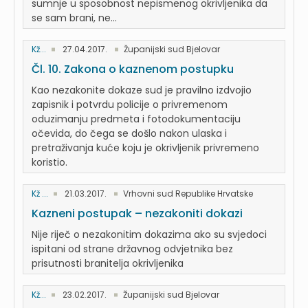
sumnje u sposobnost nepismenog okrivljenika da
se sam brani, ne...
Kž...
27.04.2017.
Županijski sud Bjelovar
Čl. 10. Zakona o kaznenom postupku
Kao nezakonite dokaze sud je pravilno izdvojio
zapisnik i potvrdu policije o privremenom
oduzimanju predmeta i fotodokumentaciju
očevida, do čega se došlo nakon ulaska i
pretraživanja kuće koju je okrivljenik privremeno
koristio.
Kž ...
21.03.2017.
Vrhovni sud Republike Hrvatske
Kazneni postupak – nezakoniti dokazi
Nije riječ o nezakonitim dokazima ako su svjedoci
ispitani od strane državnog odvjetnika bez
prisutnosti branitelja okrivljenika
Kž...
23.02.2017.
Županijski sud Bjelovar