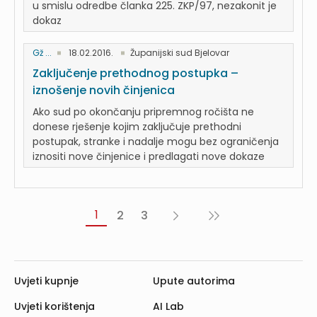
u smislu odredbe članka 225. ZKP/97, nezakonit je
dokaz
Gž ...
18.02.2016.
Županijski sud Bjelovar
Zaključenje prethodnog postupka –
iznošenje novih činjenica
Ako sud po okončanju pripremnog ročišta ne
donese rješenje kojim zaključuje prethodni
postupak, stranke i nadalje mogu bez ograničenja
iznositi nove činjenice i predlagati nove dokaze
1
2
3
Sljedeća
Posljednja
›
»
Uvjeti kupnje
Upute autorima
Uvjeti korištenja
AI Lab