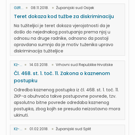
GžR...
08.11.2018.
Županijski sud Osijek
Teret dokaza kod tužbe za diskriminaciju
Na tužiteljici je teret dokaza vjerojatnosti da je
došlo do nejednakog postupanja prema njoj u
odnosu na druge radnike, odnosno da postoji
opravdana sumnja da je motiv tuženika upravo
diskriminacija tužiteljice
Kž-...
14.03.2018.
Vrhovni sud Republike Hrvatske
Čl. 468. st. 1. toč. 11. Zakona o kaznenom
postupku
Odredba kaznenog postupka iz čl. 468. st. 1. toč. 11.
ZKP-a obuhvaća takve postupovne povrede, tzv.
apsolutno bitne povrede odredaba kaznenog
postupka, zbog kojih se presuda neizostavno mora
ukinuti.
Kž-...
01.02.2018.
Županijski sud Split