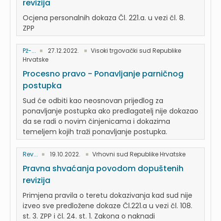
revizija
Ocjena personalnih dokaza Čl. 221.a. u vezi čl. 8.
ZPP
Pž-...
27.12.2022.
Visoki trgovački sud Republike
Hrvatske
Procesno pravo - Ponavljanje parničnog
postupka
Sud će odbiti kao neosnovan prijedlog za
ponavljanje postupka ako predlagatelj nije dokazao
da se radi o novim činjenicama i dokazima
temeljem kojih traži ponavljanje postupka.
Rev...
19.10.2022.
Vrhovni sud Republike Hrvatske
Pravna shvaćanja povodom dopuštenih
revizija
Primjena pravila o teretu dokazivanja kad sud nije
izveo sve predložene dokaze Čl.221.a u vezi čl. 108.
st. 3. ZPP i čl. 24. st. 1. Zakona o naknadi