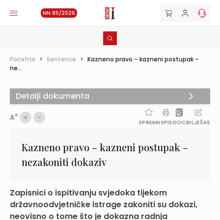
NN 85/2026
Početna
>
Sentence
>
Kazneno pravo – kazneni postupak –
ne...
Detalji dokumenta
A
A
SPREMI
ISPIS
DOC
BILJEŠKE
Kazneno pravo – kazneni postupak –
nezakoniti dokaziv
Zapisnici o ispitivanju svjedoka tijekom
državnoodvjetničke istrage zakoniti su dokazi,
neovisno o tome što je dokazna radnja