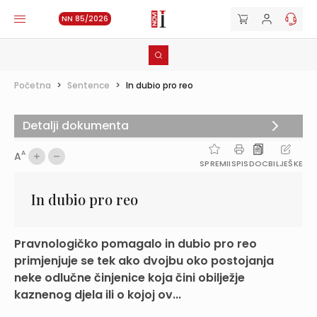
NN 85/2026
Početna
>
Sentence
>
In dubio pro reo
Detalji dokumenta
A
A
SPREMI
ISPIS
DOC
BILJEŠKE
In dubio pro reo
Pravnologičko pomagalo in dubio pro reo
primjenjuje se tek ako dvojbu oko postojanja
neke odlučne činjenice koja čini obilježje
kaznenog djela ili o kojoj ov...