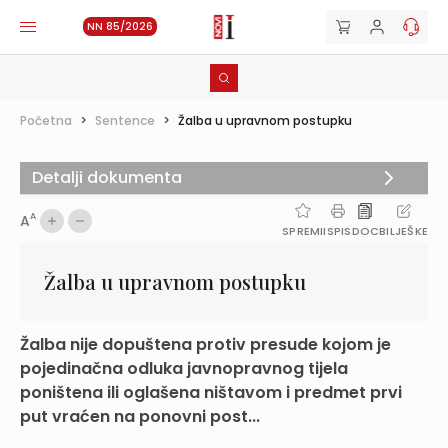
NN 85/2026
Početna
>
Sentence
>
Žalba u upravnom postupku
Detalji dokumenta
A
A
SPREMI
ISPIS
DOC
BILJEŠKE
Žalba u upravnom postupku
Žalba nije dopuštena protiv presude kojom je
pojedinačna odluka javnopravnog tijela
poništena ili oglašena ništavom i predmet prvi
put vraćen na ponovni post...