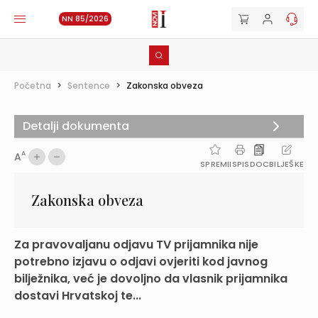
NN 85/2026
Početna
>
Sentence
>
Zakonska obveza
Detalji dokumenta
A
A
SPREMI
ISPIS
DOC
BILJEŠKE
Zakonska obveza
Za pravovaljanu odjavu TV prijamnika nije
potrebno izjavu o odjavi ovjeriti kod javnog
bilježnika, već je dovoljno da vlasnik prijamnika
dostavi Hrvatskoj te...