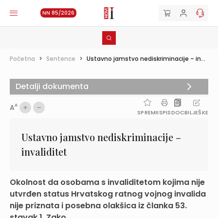
NN 85/2026
Početna
>
Sentence
>
Ustavno jamstvo nediskriminacije – in...
Detalji dokumenta
A
A
SPREMI
ISPIS
DOC
BILJEŠKE
Ustavno jamstvo nediskriminacije –
invaliditet
Okolnost da osobama s invaliditetom kojima nije
utvrđen status Hrvatskog ratnog vojnog invalida
nije priznata i posebna olakšica iz članka 53.
stavak 1. Zako...