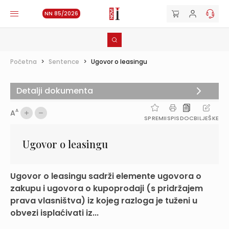
NN 85/2026
Početna
>
Sentence
>
Ugovor o leasingu
Detalji dokumenta
A
A
SPREMI
ISPIS
DOC
BILJEŠKE
Ugovor o leasingu
Ugovor o leasingu sadrži elemente ugovora o
zakupu i ugovora o kupoprodaji (s pridržajem
prava vlasništva) iz kojeg razloga je tuženi u
obvezi isplaćivati iz...