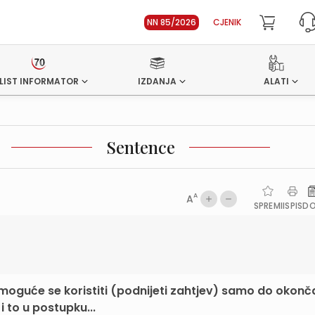
NN 85/2026
CJENIK
LIST INFORMATOR
IZDANJA
ALATI
Sentence
A
A
SPREMI
ISPIS
D
moguće se koristiti (podnijeti zahtjev) samo do okonč
 to u postupku...