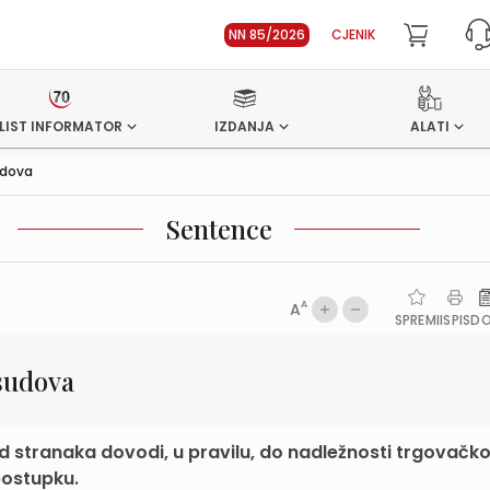
NN 85/2026
CJENIK
LIST INFORMATOR
IZDANJA
ALATI
udova
Sentence
A
A
SPREMI
ISPIS
D
sudova
stranaka dovodi, u pravilu, do nadležnosti trgovačk
postupku.