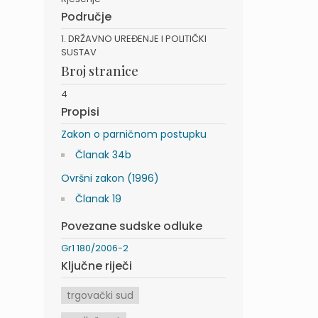
Područje
1. DRŽAVNO UREĐENJE I POLITIČKI
SUSTAV
Broj stranice
4
Propisi
Zakon o parničnom postupku
Članak 34b
Ovršni zakon (1996)
Članak 19
Povezane sudske odluke
Gr1 180/2006-2
Ključne riječi
trgovački sud