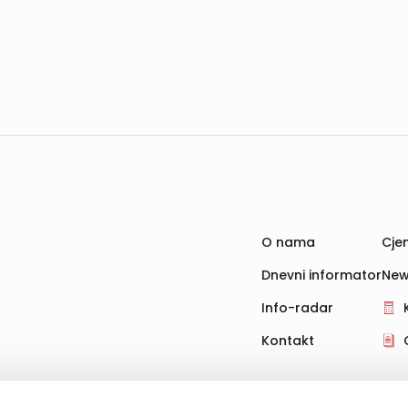
O nama
Cjen
Dnevni informator
New
Info-radar
Kontakt