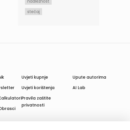
nadležnost
stečaj
ik
Uvjeti kupnje
Upute autorima
sletter
Uvjeti korištenja
AI Lab
Kalkulatori
Pravila zaštite
privatnosti
Obrasci