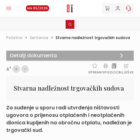
NN 85/2026
Početna
>
Sentence
>
Stvarna nadležnost trgovačkih sudova
Detalji dokumenta
A
A
SPREMI
ISPIS
DOC
BILJEŠKE
Stvarna nadležnost trgovačkih sudova
Za suđenje u sporu radi utvrđenja ništavosti
ugovora o prijenosu otplaćenih i neotplaćenih
dionica kupljenih na obročnu otplatu, nadležan je
trgovački sud.