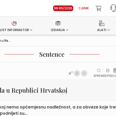
NN 85/2026
CJENIK
LIST INFORMATOR
IZDANJA
ALATI
u Re...
Sentence
A
A
SPREMI
ISPIS
D
da u Republici Hrvatskoj
skoj nema općemjesnu nadležnost, a za obveze koje tr
odnijeti su...