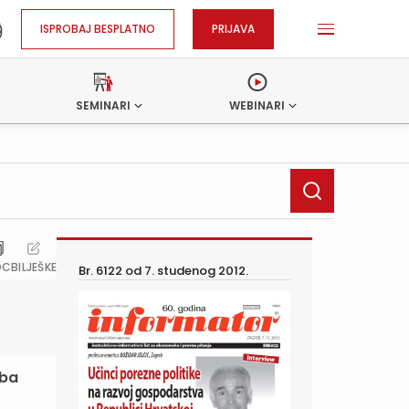
ISPROBAJ BESPLATNO
PRIJAVA
SEMINARI
WEBINARI
OC
BILJEŠKE
Br. 6122 od
7. studenog 2012.
eba