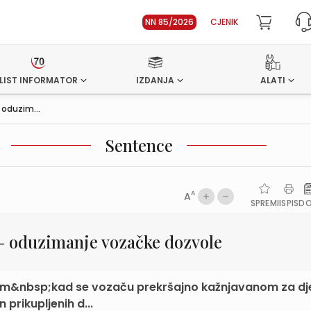
NN 85/2026
CJENIK
LIST INFORMATOR
IZDANJA
ALATI
oduzim...
Sentence
A
A
SPREMI
ISPIS
D
– oduzimanje vozačke dozvole
 idem&nbsp;kad se vozaču prekršajno kažnjavanom za dj
prikupljenih d...