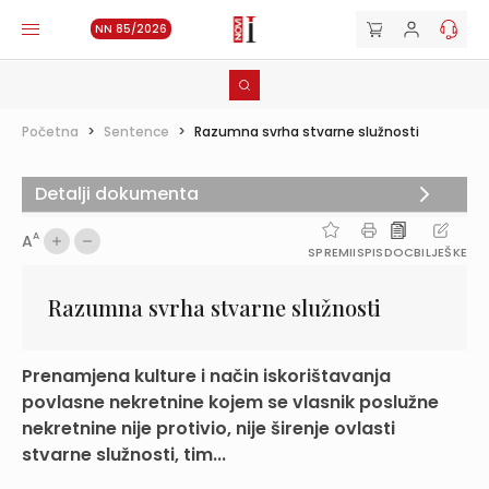
NN 85/2026
Početna
>
Sentence
>
Razumna svrha stvarne služnosti
Detalji dokumenta
A
A
SPREMI
ISPIS
DOC
BILJEŠKE
Razumna svrha stvarne služnosti
Prenamjena kulture i način iskorištavanja
povlasne nekretnine kojem se vlasnik poslužne
nekretnine nije protivio, nije širenje ovlasti
stvarne služnosti, tim...