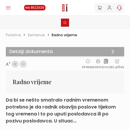
NN 85/2026
Početna
>
Sentence
>
Radno vrijeme
Detalji dokumenta
A
A
SPREMI
ISPIS
DOC
BILJEŠKE
Radno vrijeme
Da bi se nešto smatralo radnim vremenom
potrebno je da radnik obavlja poslove tijekom
tog vremena i to po uputi poslodavca ili po
pozivu poslodavca. U situac...