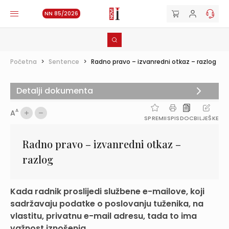
NN 85/2026
Početna
>
Sentence
>
Radno pravo – izvanredni otkaz – razlog
Detalji dokumenta
A
A
SPREMI
ISPIS
DOC
BILJEŠKE
Radno pravo – izvanredni otkaz –
razlog
Kada radnik proslijedi službene e-mailove, koji
sadržavaju podatke o poslovanju tuženika, na
vlastitu, privatnu e-mail adresu, tada to ima
važnost iznošenja ...