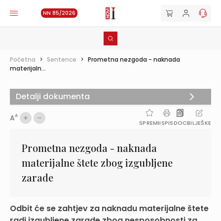
NN 85/2026
Početna
>
Sentence
>
Prometna nezgoda - naknada
materijaln...
Detalji dokumenta
A
A
SPREMI
ISPIS
DOC
BILJEŠKE
Prometna nezgoda - naknada
materijalne štete zbog izgubljene
zarade
Odbit će se zahtjev za naknadu materijalne štete
radi izgubljene zarade zbog nesposobnosti za